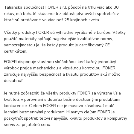
Talianska spoločnosť FOKER s.r.l. pôsobí na trhu viac ako 30
rokov, má bohaté skúsenosti z oblasti plynových spotrebičov,
ktoré sú predávané vo viac než 25 krajinách sveta.
Všetky produkty FOKER sú výhradne vyrábané v Európe. Všetky
použité materiály spĺňajú najprísnejšie kvalitatívne normy,
samozrejmosťou je, že každý produkt je certifikovaný CE
certifikátom.
FOKER disponuje vlastnou skúšobňou, keď každý jednotlivý
výrobok prejde mechanickou a vizuálnou kontrolou. FOKER
zaručuje najvyššiu bezpečnosť a kvalitu produktov akú možno
dosiahnuť.
Je nutné zdôrazniť, že všetky produkty FOKER sa výrazne líšia
kvalitou, v porovnaní s doteraz bežne dostupnými produktami
konkurencie. Cieľom FOKER nie je masovo zásobovať malé
lacnými bezmennými produktami.Hlavným cieľom FOKER je
poskytnúť spotrebiteľovi najvyššiu kvalitu produktov a kompletny
servis za prijateľnú cenu.