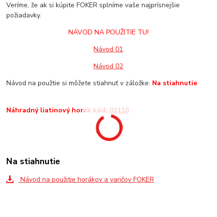
Veríme, že ak si kúpite FOKER splníme vaše najprísnejšie
požiadavky.
NÁVOD NA POUŽITIE TU!
Návod 01
Návod 02
Návod na použtie si môžete stiahnuť v záložke:
Na stiahnutie
Náhradný liatinový horák kód:
03110
Na stiahnutie
Návod na použitie horákov a varičov FOKER