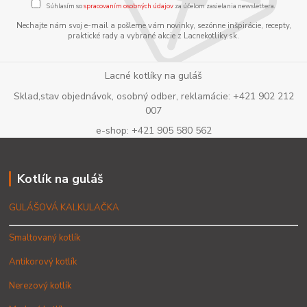
Súhlasím so
spracovaním osobných údajov
za účelom zasielania newslettera.
Nechajte nám svoj e-mail a pošleme vám novinky, sezónne inšpirácie, recepty,
praktické rady a vybrané akcie z Lacnekotliky.sk.
Lacné kotlíky na guláš
Sklad,stav objednávok, osobný odber, reklamácie: +421 902 212
007
e-shop: +421 905 580 562
Kotlík na guláš
GULÁŠOVÁ KALKULAČKA
Smaltovaný kotlík
Antikorový kotlík
Nerezový kotlík