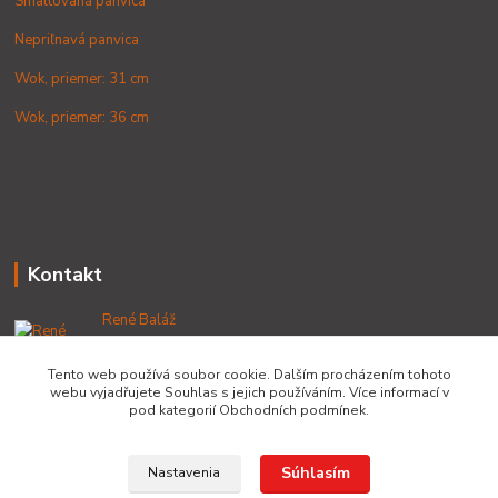
Smaltovaná panvica
Nepriľnavá panvica
Wok, priemer: 31 cm
Wok, priemer: 36 cm
Kontakt
René Baláž
+421 902 212 007
od 8:00 - do 16:00 hod
Tento web používá soubor cookie. Dalším procházením tohoto
webu vyjadřujete Souhlas s jejich používáním. Více informací v
info@lacnekotliky.sk
pod kategorií Obchodních podmínek.
Súhlasím
Nastavenia