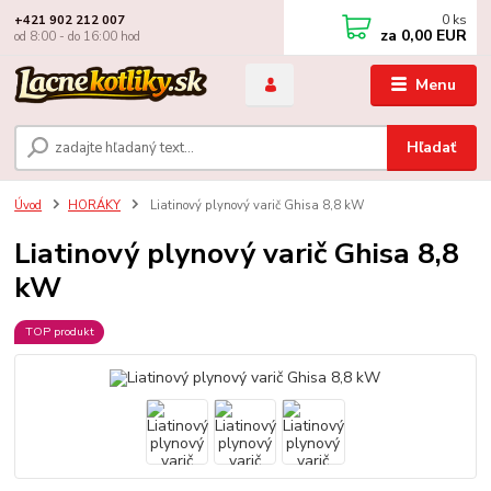
0
ks
+421 902 212 007
za
0,00 EUR
od 8:00 - do 16:00 hod
Menu
Hľadať
Úvod
HORÁKY
Liatinový plynový varič Ghisa 8,8 kW
Liatinový plynový varič Ghisa 8,8
kW
TOP produkt