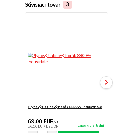
Súvisiaci tovar
3
Plynový liatinový horák 8800W Industriale
Tlakový reg
69,00 EUR
10,00 E
/
ks
expedícia 3-5 dní
56,10 EUR
bez DPH
8,13 EUR
be