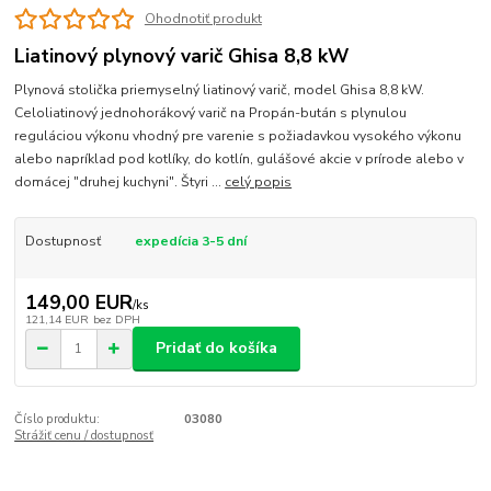
Ohodnotiť produkt
Liatinový plynový varič Ghisa 8,8 kW
Plynová stolička priemyselný liatinový varič, model Ghisa 8,8 kW.
Celoliatinový jednohorákový varič na Propán-bután s plynulou
reguláciou výkonu vhodný pre varenie s požiadavkou vysokého výkonu
alebo napríklad pod kotlíky, do kotlín, gulášové akcie v prírode alebo v
domácej "druhej kuchyni". Štyri ...
celý popis
Dostupnosť
expedícia 3-5 dní
149,00 EUR
/
ks
121,14 EUR
bez DPH
Pridať do košíka
Číslo produktu:
03080
Strážiť cenu / dostupnosť