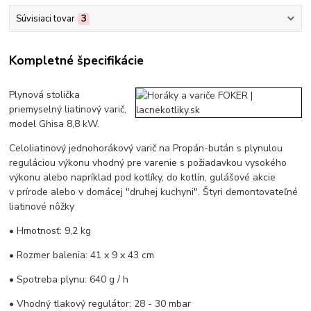
Súvisiaci tovar
3
Kompletné špecifikácie
Plynová stolička
priemyselný liatinový varič,
model Ghisa 8,8 kW.
Celoliatinový jednohorákový varič na Propán-bután s plynulou
reguláciou výkonu vhodný pre varenie s požiadavkou vysokého
výkonu alebo napríklad pod kotlíky, do kotlín, gulášové akcie
v prírode alebo v domácej "druhej kuchyni". Štyri demontovateľné
liatinové nôžky
• Hmotnosť: 9,2 kg
• Rozmer balenia: 41 x 9 x 43 cm
• Spotreba plynu: 640 g / h
• Vhodný tlakový regulátor: 28 - 30 mbar