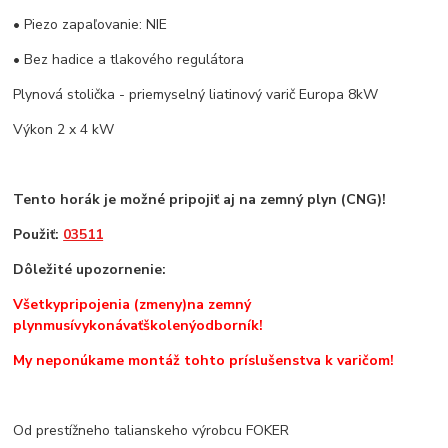
• Piezo zapaľovanie: NIE
• Bez hadice a tlakového regulátora
Plynová stolička - priemyselný liatinový varič Europa 8kW
Výkon 2 x 4 kW
Tento horák je možné pripojiť aj na zemný plyn (CNG)!
Použiť:
03511
Dôležité upozornenie
:
Všetky
pripojenia (zmeny)
na zemný
plyn
musí
vykonávať
školený
odborník!
My neponúkame montáž tohto príslušenstva k varičom!
Od prestížneho talianskeho výrobcu FOKER