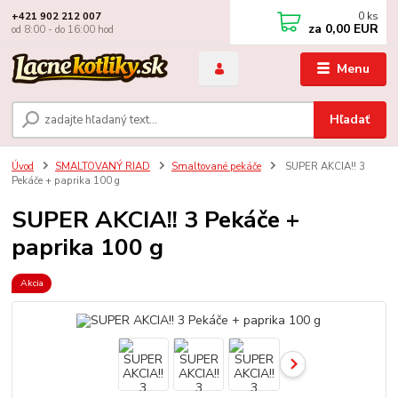
0
ks
+421 902 212 007
za
0,00 EUR
od 8:00 - do 16:00 hod
Menu
Hľadať
Úvod
SMALTOVANÝ RIAD
Smaltované pekáče
SUPER AKCIA!! 3
Pekáče + paprika 100 g
SUPER AKCIA!! 3 Pekáče +
paprika 100 g
Akcia