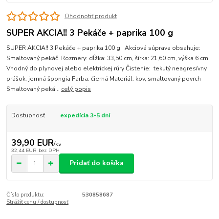
Ohodnotiť produkt
SUPER AKCIA!! 3 Pekáče + paprika 100 g
SUPER AKCIA!! 3 Pekáče + paprika 100 g Akciová súprava obsahuje:
Smaltovaný pekáč. Rozmery: dĺžka: 33,50 cm, šírka: 21,60 cm, výška 6 cm.
Vhodný do plynovej alebo elektrickej rúry Čistenie: tekutý neagresívny
prášok, jemná špongia Farba: čierná Materiál: kov, smaltovaný povrch
Smaltovaný peká...
celý popis
Dostupnosť
expedícia 3-5 dní
39,90 EUR
/
ks
32,44 EUR
bez DPH
Pridať do košíka
Číslo produktu:
530858687
Strážiť cenu / dostupnosť