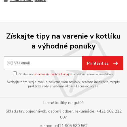
Získajte tipy na varenie v kotlíku
a výhodné ponuky
Prihlásiť sa
Súhlasím so
spracovaním osobných údajov
za účelom zasielania newslettera.
Nechajte nám svoj e-mail a pošleme vám novinky, sezónne inšpirácie, recepty,
praktické rady a vybrané akcie z Lacnekotliky.sk.
Lacné kotlíky na guláš
Sklad,stav objednávok, osobný odber, reklamácie: +421 902 212
007
e-shop: +421 905 580 562