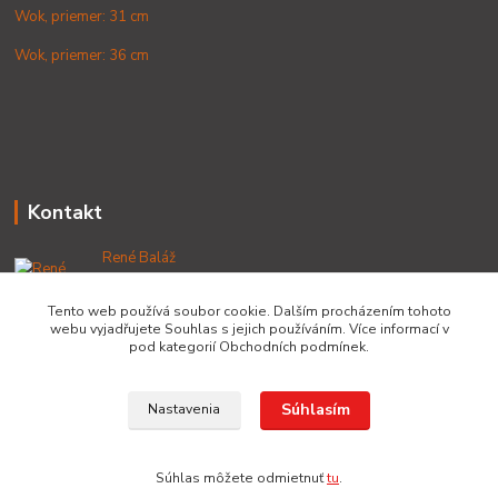
Wok, priemer: 31 cm
Wok, priemer: 36 cm
Kontakt
René Baláž
+421 902 212 007
od 8:00 - do 16:00 hod
Tento web používá soubor cookie. Dalším procházením tohoto
webu vyjadřujete Souhlas s jejich používáním. Více informací v
info@lacnekotliky.sk
pod kategorií Obchodních podmínek.
Súhlasím
Nastavenia
Copyright © 2014-2030 LACNEKOTLIKY.SK, všetky práva vyhradené
Súhlas môžete odmietnuť
tu
.
Vytvorené na
Eshop-rychlo.sk