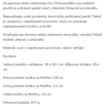
do plynovej alebo elektrickej rúry. Pred použitím a po každom
použití je potrebné pekáč umyť v tekutom čistiacom prostriedku.
Nepoužívajte ostré predmety, ktoré môžu poškriabať pekáč. Pekáč
je vyrobený s nepriľnavým povrchom, ktorý sa vyznačuje
nepripaľovaním koláčov a muffín.
Používajte iba drevené alebo silikónové obracačky, varešky! Pekáč
môžete umývať v umývačke.
Materiál: oceľ s nepriľnavým povrchom, silikón (držiak)
Rozmery:
Veľkosť pekáča s držiakom: 39 x 26,2 cm, dĺžka bez držiaka: 35,4
cm
Horný priemer košíka na Muffinu: 6,8 cm
Dolný priemer košíka na Muffinu: 5,3 cm
Výška košíka na Muffinu: 2,6 cm
Hmotnosť pekáča: 673 g