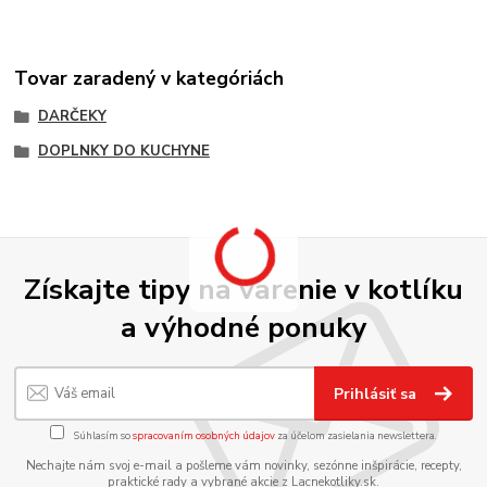
Tovar zaradený v kategóriách
DARČEKY
DOPLNKY DO KUCHYNE
Získajte tipy na varenie v kotlíku
a výhodné ponuky
Prihlásiť sa
Súhlasím so
spracovaním osobných údajov
za účelom zasielania newslettera.
Nechajte nám svoj e-mail a pošleme vám novinky, sezónne inšpirácie, recepty,
praktické rady a vybrané akcie z Lacnekotliky.sk.