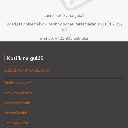
Lacné kotlíky na guláš
Sklad,stav objednávok, osobný odber, reklamácie: +421 902 212
007
e-shop: +421 905 580 562
Kotlík na guláš
GULÁŠOVÁ KALKULAČKA
Smaltovaný kotlík
Antikorový kotlík
Nerezový kotlík
Medený kotlík
Liatinový kotlík