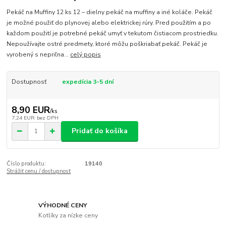
Pekáč na Muffiny 12 ks 12 – dielny pekáč na muffiny a iné koláče. Pekáč
je možné použiť do plynovej alebo elektrickej rúry. Pred použitím a po
každom použití je potrebné pekáč umyť v tekutom čistiacom prostriedku.
Nepoužívajte ostré predmety, ktoré môžu poškriabať pekáč. Pekáč je
vyrobený s nepriľna...
celý popis
Dostupnosť
expedícia 3-5 dní
8,90 EUR
/
ks
7,24 EUR
bez DPH
Pridať do košíka
Číslo produktu:
19140
Strážiť cenu / dostupnosť
VÝHODNÉ CENY
Kotlíky za nízke ceny