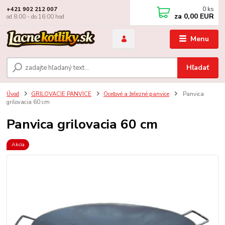
0
ks
+421 902 212 007
za
0,00 EUR
od 8:00 - do 16:00 hod
Menu
Hľadať
Úvod
GRILOVACIE PANVICE
Oceľové a železné panvice
Panvica
grilovacia 60 cm
Panvica grilovacia 60 cm
Akcia