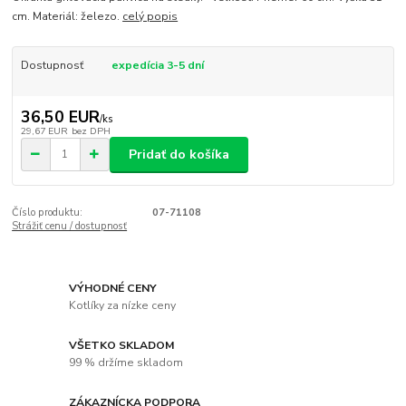
cm. Materiál: železo.
celý popis
Dostupnosť
expedícia 3-5 dní
36,50 EUR
/
ks
29,67 EUR
bez DPH
Pridať do košíka
Číslo produktu:
07-71108
Strážiť cenu / dostupnosť
VÝHODNÉ CENY
Kotlíky za nízke ceny
VŠETKO SKLADOM
99 % držíme skladom
ZÁKAZNÍCKA PODPORA