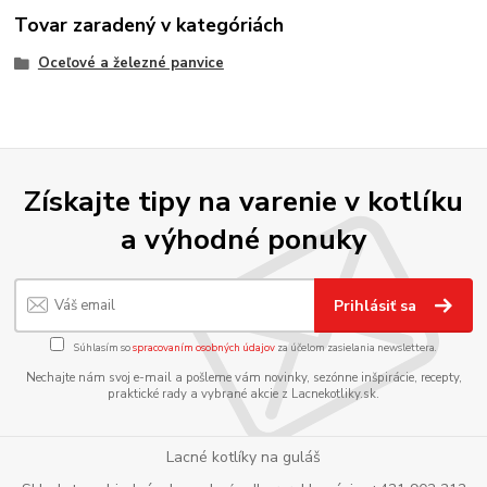
Tovar zaradený v kategóriách
Oceľové a železné panvice
Získajte tipy na varenie v kotlíku
a výhodné ponuky
Prihlásiť sa
Súhlasím so
spracovaním osobných údajov
za účelom zasielania newslettera.
Nechajte nám svoj e-mail a pošleme vám novinky, sezónne inšpirácie, recepty,
praktické rady a vybrané akcie z Lacnekotliky.sk.
Lacné kotlíky na guláš