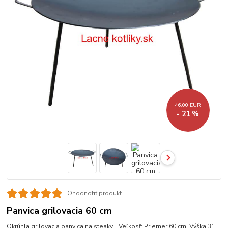
46,00 EUR
- 21 %
Ohodnotiť produkt
Panvica grilovacia 60 cm
Okrúhla grilovacia panvica na steaky. Veľkosť: Priemer 60 cm. Výška 31