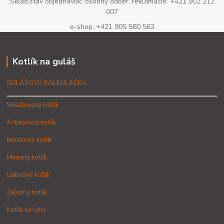
Sklad,stav objednávok, osobný odber, reklamácie: +421 902 212
007
e-shop: +421 905 580 562
Kotlík na guláš
GULÁŠOVÁ KALKULAČKA
Smaltovaný kotlík
Antikorový kotlík
Nerezový kotlík
Medený kotlík
Liatinový kotlík
Železný kotlík
Kotlík na ryby