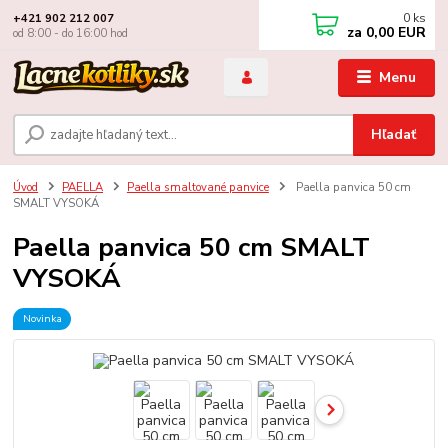
0
ks
+421 902 212 007
za
0,00 EUR
od 8:00 - do 16:00 hod
Menu
Hľadať
Úvod
PAELLA
Paella smaltované panvice
Paella panvica 50 cm
SMALT VYSOKÁ
Paella panvica 50 cm SMALT
VYSOKÁ
Novinka