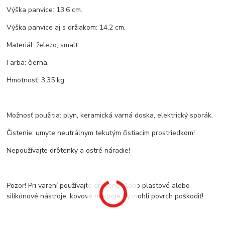
Výška panvice: 13,6 cm.
Výška panvice aj s držiakom: 14,2 cm.
Materiál: železo, smalt.
Farba: čierna.
Hmotnosť: 3,35 kg.
Možnosť použitia: plyn, keramická varná doska, elektrický sporák.
Čistenie: umyte neutrálnym tekutým čistiacim prostriedkom!
Nepoužívajte drôtenky a ostré náradie!
Pozor! Pri varení používajte drevené alebo plastové alebo
silikónové nástroje, kovové nástroje by mohli povrch poškodiť!