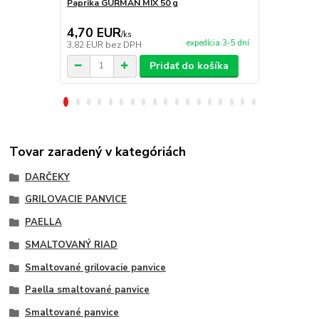
Paprika GURMÁN MIX 50 g
Paprika GU
4,70 EUR
18,90 E
/
ks
expedícia 3-5 dní
3,82 EUR
bez DPH
15,37 EUR
b
Pridať do košíka
Tovar zaradený v kategóriách
DARČEKY
GRILOVACIE PANVICE
PAELLA
SMALTOVANÝ RIAD
Smaltované grilovacie panvice
Paella smaltované panvice
Smaltované panvice