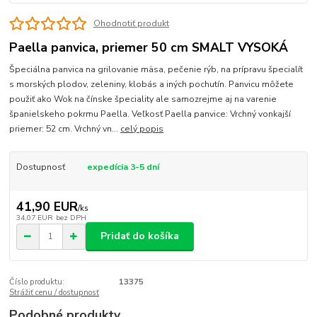
Ohodnotiť produkt
Paella panvica, priemer 50 cm SMALT VYSOKÁ
Špeciálna panvica na grilovanie mäsa, pečenie rýb, na prípravu špecialít
s morských plodov, zeleniny, klobás a iných pochutín. Panvicu môžete
použiť ako Wok na čínske špeciality ale samozrejme aj na varenie
španielskeho pokrmu Paella. Veľkosť Paella panvice: Vrchný vonkajší
priemer: 52 cm. Vrchný vn...
celý popis
Dostupnosť
expedícia 3-5 dní
41,90 EUR
/
ks
34,07 EUR
bez DPH
Pridať do košíka
Číslo produktu:
13375
Strážiť cenu / dostupnosť
Podobné produkty