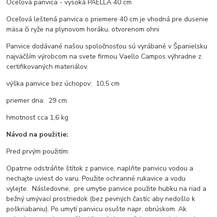
Oceľová panvica - vysoká PAELLA 40 cm
Oceľová leštená panvica o priemere 40 cm je vhodná pre dusenie
mäsa či ryže na plynovom horáku, otvorenom ohni
Panvice dodávané našou spoločnosťou sú vyrábané v Španielsku
najväčším výrobcom na svete firmou Vaello Campos výhradne z
certifikovaných materiálov.
výška panvice bez úchopov: 10,5 cm
priemer dna: 29 cm
hmotnosť cca 1,6 kg
Návod na použitie:
Pred prvým použitím:
Opatrne odstráňte štítok z panvice, naplňte panvicu vodou a
nechajte uviesť do varu. Použite ochranné rukavice a vodu
vylejte. Následovne, pre umytie panvice použite hubku na riad a
bežný umývací prostriedok (bez pevných častíc aby nedošlo k
poškriabaniu). Po umytí panvicu osušte napr. obrúskom. Ak