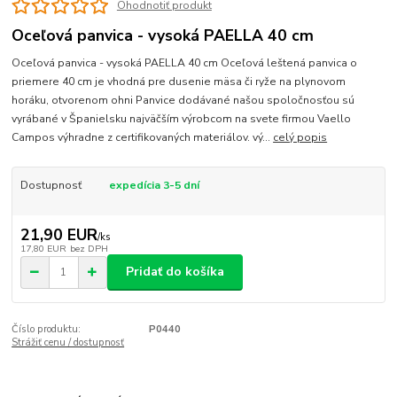
Ohodnotiť produkt
Oceľová panvica - vysoká PAELLA 40 cm
Oceľová panvica - vysoká PAELLA 40 cm Oceľová leštená panvica o
priemere 40 cm je vhodná pre dusenie mäsa či ryže na plynovom
horáku, otvorenom ohni Panvice dodávané našou spoločnosťou sú
vyrábané v Španielsku najväčším výrobcom na svete firmou Vaello
Campos výhradne z certifikovaných materiálov. vý...
celý popis
Dostupnosť
expedícia 3-5 dní
21,90 EUR
/
ks
17,80 EUR
bez DPH
Pridať do košíka
Číslo produktu:
P0440
Strážiť cenu / dostupnosť