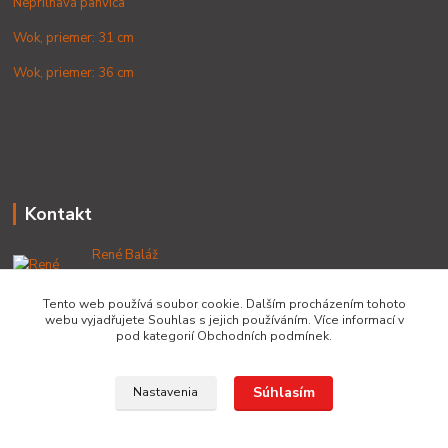
Nepriľnavá panvica
Wok, priemer: 31 cm
Wok, priemer: 36 cm
Kontakt
René Baláž
+421 902 212 007
od 8:00 - do 16:00 hod
Tento web používá soubor cookie. Dalším procházením tohoto
webu vyjadřujete Souhlas s jejich používáním. Více informací v
info@lacnekotliky.sk
pod kategorií Obchodních podmínek.
Súhlasím
Nastavenia
Copyright © 2014-2030 LACNEKOTLIKY.SK, všetky práva vyhradené