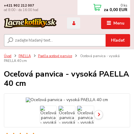
0
ks
+421 902 212 007
za
0,00 EUR
od 8:00 - do 16:00 hod
Menu
Hľadať
Úvod
PAELLA
Paella oceľové panvice
Oceľová panvica - vysoká
PAELLA 40 cm
Oceľová panvica - vysoká PAELLA
40 cm