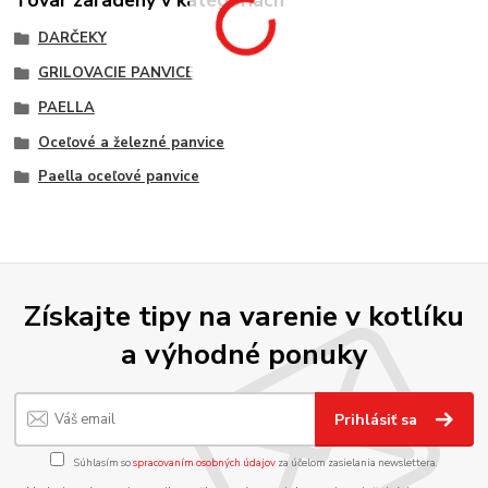
Tovar zaradený v kategóriách
DARČEKY
GRILOVACIE PANVICE
PAELLA
Oceľové a železné panvice
Paella oceľové panvice
Získajte tipy na varenie v kotlíku
a výhodné ponuky
Prihlásiť sa
Súhlasím so
spracovaním osobných údajov
za účelom zasielania newslettera.