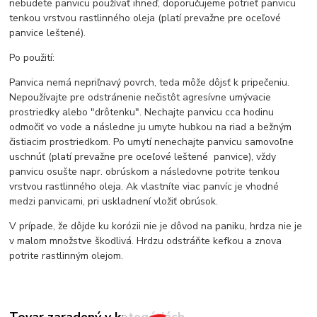
nebudete panvicu používať ihneď, doporučujeme potrieť panvicu
tenkou vrstvou rastlinného oleja (platí prevažne pre oceľové
panvice leštené).
Po použití:
Panvica nemá nepriľnavý povrch, teda môže dôjsť k pripečeniu.
Nepoužívajte pre odstránenie nečistôt agresívne umývacie
prostriedky alebo "drôtenku". Nechajte panvicu cca hodinu
odmočiť vo vode a následne ju umyte hubkou na riad a bežným
čistiacim prostriedkom. Po umytí nenechajte panvicu samovoľne
uschnúť (platí prevažne pre oceľové leštené panvice), vždy
panvicu osušte napr. obrúskom a následovne potrite tenkou
vrstvou rastlinného oleja. Ak vlastníte viac panvíc je vhodné
medzi panvicami, pri uskladnení vložiť obrúsok.
V prípade, že dôjde ku korózii nie je dôvod na paniku, hrdza nie je
v malom množstve škodlivá. Hrdzu odstráňte kefkou a znova
potrite rastlinným olejom.