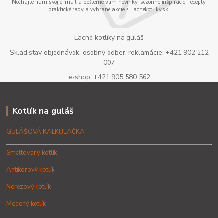
Nechajte nám svoj e-mail a pošleme vám novinky, sezónne inšpirácie, recepty,
praktické rady a vybrané akcie z Lacnekotliky.sk.
Lacné kotlíky na guláš
Sklad,stav objednávok, osobný odber, reklamácie: +421 902 212
007
e-shop: +421 905 580 562
Kotlík na guláš
GULÁŠOVÁ KALKULAČKA
Smaltovaný kotlík
Antikorový kotlík
Nerezový kotlík
Medený kotlík