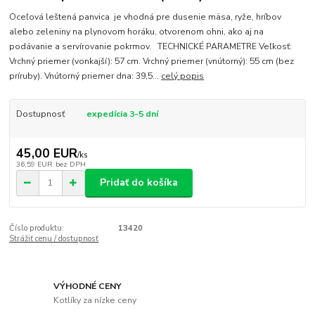
Oceľová leštená panvica je vhodná pre dusenie mäsa, ryže, hríbov
alebo zeleniny na plynovom horáku, otvorenom ohni, ako aj na
podávanie a servírovanie pokrmov. TECHNICKÉ PARAMETRE Veľkosť:
Vrchný priemer (vonkajší): 57 cm. Vrchný priemer (vnútorný): 55 cm (bez
príruby). Vnútorný priemer dna: 39,5...
celý popis
Dostupnosť
expedícia 3-5 dní
45,00 EUR
/
ks
36,59 EUR
bez DPH
Pridať do košíka
Číslo produktu:
13420
Strážiť cenu / dostupnosť
VÝHODNÉ CENY
Kotlíky za nízke ceny