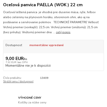
Oceľová panvica PAELLA (WOK ) 22 cm
Oceľová leštená panvica je vhodná pre dusenie mäsa, ryže, hríbov
alebo zeleniny na plynovom horáku, otvorenom ohni, ako aj na
podávanie a servírovanie pokrmov. TECHNICKÉ PARAMETRE Veľkosť:
Vrchný priemer (vonkajší): 22,5 cm. Vrchný priemer (vnútorný): 21,5 cm
(bez príruby). Vnútorný priemer dna: ...
celý popis
Dostupnosť
momentálne vypredané
9,00 EUR
/
ks
7,32 EUR
bez DPH
Momentálne nie je k dispozícii
Číslo produktu:
13409
Strážiť cenu / dostupnosť
VÝHODNÉ CENY
Kotlíky za nízke ceny