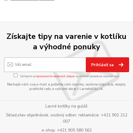
Získajte tipy na varenie v kotlíku
a výhodné ponuky
Prihlásiť sa
Súhlasím so
spracovaním osobných údajov
za účelom zasielania newslettera.
Nechajte nám svoj e-mail a pošleme vám novinky, sezónne inšpirácie, recepty,
praktické rady a vybrané akcie z Lacnekotliky.sk.
Lacné kotlíky na guláš
Sklad,stav objednávok, osobný odber, reklamácie: +421 902 212
007
e-shop: +421 905 580 562