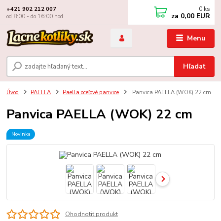
0
ks
+421 902 212 007
za
0,00 EUR
od 8:00 - do 16:00 hod
Menu
Hľadať
Úvod
PAELLA
Paella oceľové panvice
Panvica PAELLA (WOK) 22 cm
Panvica PAELLA (WOK) 22 cm
Novinka
Ohodnotiť produkt