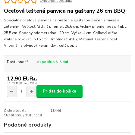
Ohodnotiť produkt
Oceľová leštená panvica na gaštany 26 cm BBQ
Špeciálna oceľová panvica na praženie gaštanov, pečenie mäsa a
zeleniny. Veľkosť: Vrchný priemer: 26,6 cm. Vrchný priemer bez príruby:
25,5 cm. Spodný priemer (dno): 20 cm. Výška: 4 cm. Celkový dĺžka
vrátane rokovätí: 58,5 cm.. Hmotnosť: 450 g Materiál: leštená oceľ
Vhodná na plynový, keramický...
celý popis
Dostupnosť
expedícia 3-5 dní
12,90 EUR
/
ks
10,49 EUR
bez DPH
Pridať do košíka
Číslo produktu:
13446
Strážiť cenu / dostupnosť
Podobné produkty