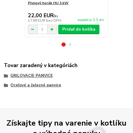
Plynový horák HU 3 kW
Teflónová po
grilovanie 3
22,00 EUR
5,90 EU
/
ks
expedícia 3-5 dní
17,89 EUR
bez DPH
4,80 EUR
be
Pridať do košíka
Tovar zaradený v kategóriách
GRILOVACIE PANVICE
Oceľové a železné panvice
Získajte tipy na varenie v kotlíku