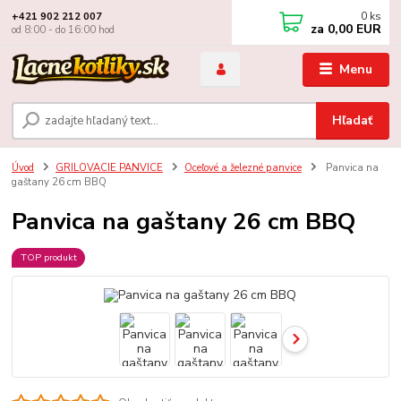
0
ks
+421 902 212 007
za
0,00 EUR
od 8:00 - do 16:00 hod
Menu
Hľadať
Úvod
GRILOVACIE PANVICE
Oceľové a železné panvice
Panvica na
gaštany 26 cm BBQ
Panvica na gaštany 26 cm BBQ
TOP produkt