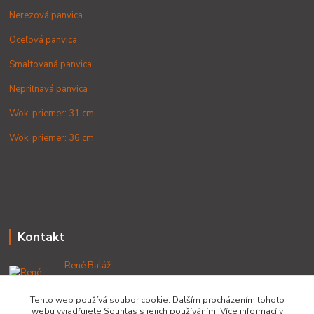
Nerezová panvica
Oceľová panvica
Smaltovaná panvica
Nepriľnavá panvica
Wok, priemer: 31 cm
Wok, priemer: 36 cm
Kontakt
René Baláž
+421 902 212 007
od 8:00 - do 16:00 hod
Tento web používá soubor cookie. Dalším procházením tohoto
webu vyjadřujete Souhlas s jejich používáním. Více informací v