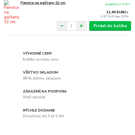
Panvica na gaštany 32 cm
expedícia 3-5 dní
11,90 EUR
/
ks
9,67 EUR
bez DPH
Pridať do košíka
VÝHODNÉ CENY
Kotlíky za nízke ceny
VŠETKO SKLADOM
99 % držíme skladom
ZÁKAZNÍCKA PODPORA
Stačí zavolať
RÝCHLE DODANIE
Doručenie do 3 až 5 dní