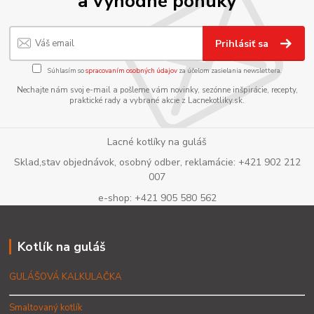
a výhodné ponuky
Prihlásiť sa
Súhlasím so
spracovaním osobných údajov
za účelom zasielania newslettera.
Nechajte nám svoj e-mail a pošleme vám novinky, sezónne inšpirácie, recepty,
praktické rady a vybrané akcie z Lacnekotliky.sk.
Lacné kotlíky na guláš
Sklad,stav objednávok, osobný odber, reklamácie: +421 902 212
007
e-shop: +421 905 580 562
Kotlík na guláš
GULÁŠOVÁ KALKULAČKA
Smaltovaný kotlík