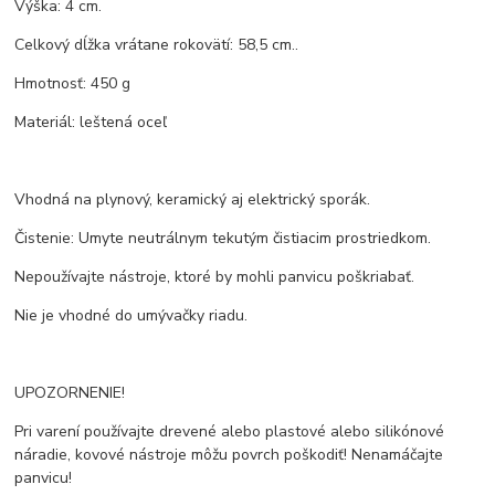
Výška: 4 cm.
Celkový dĺžka vrátane rokovätí: 58,5 cm..
Hmotnosť: 450 g
Materiál: leštená oceľ
Vhodná na plynový, keramický aj elektrický sporák.
Čistenie: Umyte neutrálnym tekutým čistiacim prostriedkom.
Nepoužívajte nástroje, ktoré by mohli panvicu poškriabať.
Nie je vhodné do umývačky riadu.
UPOZORNENIE!
Pri varení používajte drevené alebo plastové alebo silikónové
náradie, kovové nástroje môžu povrch poškodiť! Nenamáčajte
panvicu!