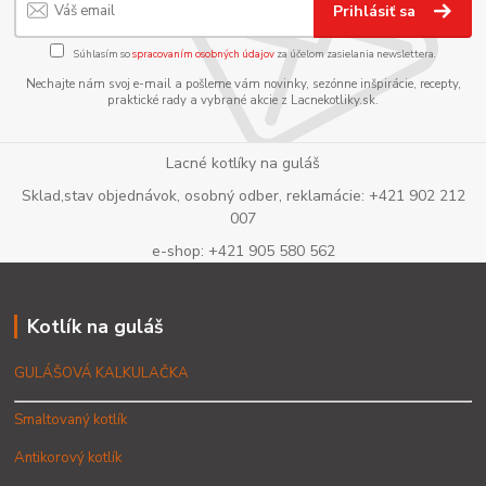
Prihlásiť sa
Súhlasím so
spracovaním osobných údajov
za účelom zasielania newslettera.
Nechajte nám svoj e-mail a pošleme vám novinky, sezónne inšpirácie, recepty,
praktické rady a vybrané akcie z Lacnekotliky.sk.
Lacné kotlíky na guláš
Sklad,stav objednávok, osobný odber, reklamácie: +421 902 212
007
e-shop: +421 905 580 562
Kotlík na guláš
GULÁŠOVÁ KALKULAČKA
Smaltovaný kotlík
Antikorový kotlík