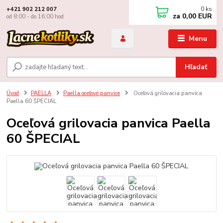
0
ks
+421 902 212 007
za
0,00 EUR
od 8:00 - do 16:00 hod
Menu
Hľadať
Úvod
PAELLA
Paella oceľové panvice
Oceľová grilovacia panvica
Paella 60 ŠPECIAL
Oceľová grilovacia panvica Paella
60 ŠPECIAL