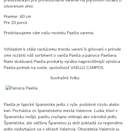
predovšetkým pre profesionálne varenie na plynovom horáku či
otvorenom ohni.
Priemer: 60 cm.
Pre 20 porcií.
Predstavujeme vám našu novinku Paella varenie.
Vzhľadom k stále rastúcemu trendu varení či grilovaní v prírode
sme rozšírili náš sortiment o variča Paella a panvice Paellera.
Nami dodávané Paella produkty vyrába najprestížnejší výrobca
Paella potrieb na svete, spoločnosť VAELLO CAMPOS.
Ilustračné fotky:
Paella je typické španielske jedlo z ryže, podobné rizotu alebo
kari. Pochádza zo španielskeho mesta Valencie. Ľudia, ktorí v
Španielsku nežijú, paellu zvyčajne vnímajú ako národné jedlo
Španielska, ale väčšina Španielov ju skôr pokladá za regionálne
jedlo vyskytujúce sa v oblasti Valencia. Obyvatelia Valencie ju