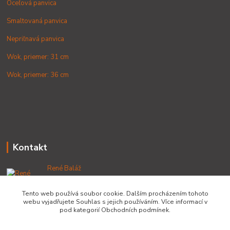
Oceľová panvica
Smaltovaná panvica
Nepriľnavá panvica
Wok, priemer: 31 cm
Wok, priemer: 36 cm
Kontakt
René Baláž
+421 902 212 007
od 8:00 - do 16:00 hod
Tento web používá soubor cookie. Dalším procházením tohoto
webu vyjadřujete Souhlas s jejich používáním. Více informací v
info@lacnekotliky.sk
pod kategorií Obchodních podmínek.