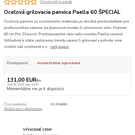
Ohodnotiť produkt
Oceľová grilovacia panvica Paella 60 ŠPECIAL
Oceľová panvica zo zosilneného materiálu je vhodná predovšetkým pre
profesionálne varenie na plynovom horáku či otvorenom ohni. Priemer:
60 cm.Pre 20 porcií. Predstavujeme vám našu novinku Paella varenie.
Vzhľadom k stále rastúcemu trendu varení či grilovaní v prírode sme
rozšírili náš sortiment o v...
celý popis
Dostupnosť
momentálne vypredané
131,00 EUR
/
ks
106,50 EUR
bez DPH
Momentálne nie je k dispozícii
Číslo produktu:
02-P4660
Strážiť cenu / dostupnosť
VÝHODNÉ CENY