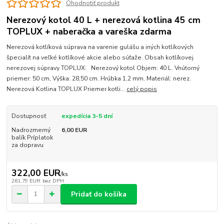
Ohodnotiť produkt
Nerezový kotol 40 L + nerezová kotlina 45 cm
TOPLUX + naberačka a vareška zdarma
Nerezová kotlíková súprava na varenie gulášu a iných kotlíkových
špecialít na veľké kotlíkové akcie alebo súťaže. Obsah kotlíkovej
nerezovej súpravy TOPLUX: Nerezový kotol Objem: 40 L. Vnútorný
priemer: 50 cm, Výška: 28,50 cm. Hrúbka 1,2 mm. Materiál: nerez.
Nerezová Kotlina TOPLUX Priemer kotli...
celý popis
Dostupnosť
expedícia 3-5 dní
Nadrozmerný
6,00 EUR
balík Príplatok
za dopravu
322,00 EUR
/
ks
261,79 EUR
bez DPH
Pridať do košíka