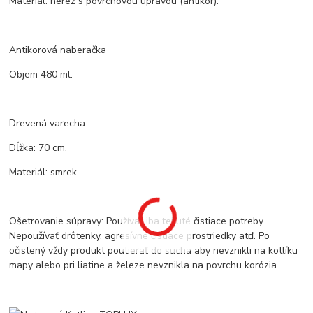
Materiál: nerez s povrchovou úpravou (antikor).
Antikorová naberačka
Objem 480 ml.
Drevená varecha
Dĺžka: 70 cm.
Materiál: smrek.
Ošetrovanie súpravy: Používať iba tekuté čistiace potreby.
Nepoužívať drôtenky, agresívne čistiace prostriedky atď. Po
očistený vždy produkt poutierať do sucha aby nevznikli na kotlíku
mapy alebo pri liatine a železe nevznikla na povrchu korózia.