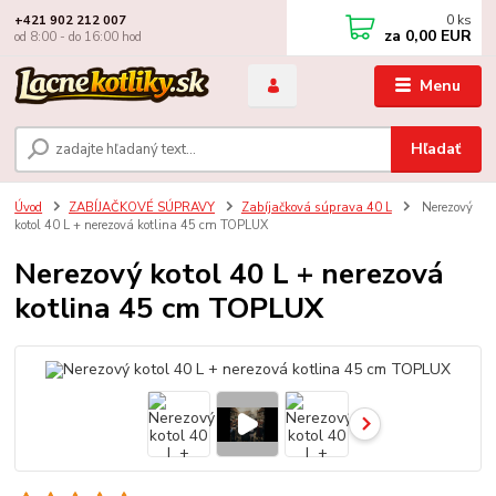
0
ks
+421 902 212 007
za
0,00 EUR
od 8:00 - do 16:00 hod
Menu
Hľadať
Úvod
ZABÍJAČKOVÉ SÚPRAVY
Zabíjačková súprava 40 L
Nerezový
kotol 40 L + nerezová kotlina 45 cm TOPLUX
Nerezový kotol 40 L + nerezová
kotlina 45 cm TOPLUX