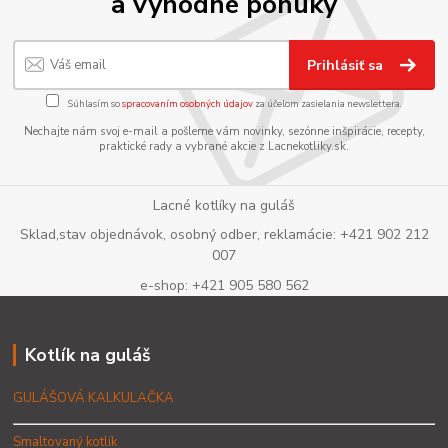
a výhodné ponuky
Prihlásiť sa
Súhlasím so
spracovaním osobných údajov
za účelom zasielania newslettera.
Nechajte nám svoj e-mail a pošleme vám novinky, sezónne inšpirácie, recepty,
praktické rady a vybrané akcie z Lacnekotliky.sk.
Lacné kotlíky na guláš
Sklad,stav objednávok, osobný odber, reklamácie: +421 902 212
007
e-shop: +421 905 580 562
Kotlík na guláš
GULÁŠOVÁ KALKULAČKA
Smaltovaný kotlík