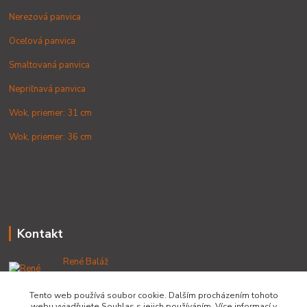
Nerezová panvica
Oceľová panvica
Smaltovaná panvica
Nepriľnavá panvica
Wok, priemer: 31 cm
Wok, priemer: 36 cm
Kontakt
René Baláž
+421 902 212 007
od 8:00 - do 16:00 hod
Tento web používá soubor cookie. Dalším procházením tohoto
webu vyjadřujete Souhlas s jejich používáním. Více informací v