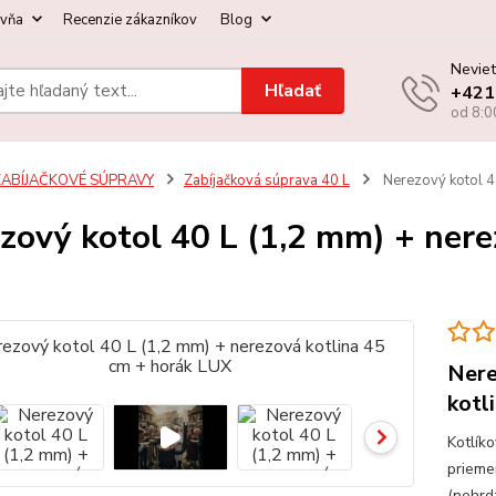
ovňa
Recenzie zákazníkov
Blog
Neviet
Hľadať
+421
od 8:0
ZABÍJAČKOVÉ SÚPRAVY
Zabíjačková súprava 40 L
Nerezový kotol 40
zový kotol 40 L (1,2 mm) + nere
Nere
kotl
Kotlík
prieme
(nehrd