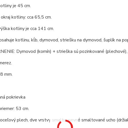
otliny je 45 cm.
okraj kotliny: cca 65,5 cm.
ýška kotliny je cca 141 cm.
bsahuje kotlinu, kĺb, dymovod, striešku na dymovod, šuplík na po
NIE: Dymovod (komín) + strieška sú pozinkované (plechové), n
 nerez.
,8 mm.
ná pokrievka
priemer: 53 cm.
 oceľový plech, dve vrstvy smaltu, pevné smaltované ucho (držiak