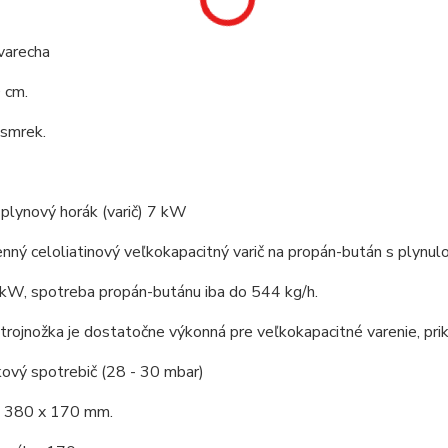
varecha
 cm.
 smrek.
 plynový horák (varič) 7 kW
nný celoliatinový veľkokapacitný varič na propán-bután s plynul
 kW, spotreba propán-butánu iba do 544 kg/h.
trojnožka je dostatočne výkonná pre veľkokapacitné varenie, prik
ový spotrebič (28 - 30 mbar)
 380 x 170 mm.