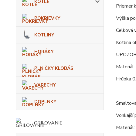
KOTLE
Priemer k
Výška po 
POKRIEVKY
Celková v
KOTLINY
Kotlina o
HORÁKY
UPOZORNE
Materiál:
PLNIČKY KLOBÁS
Hrúbka 0
VARECHY
DOPLNKY
Smaltova
Vonkajší 
GRILOVANIE
Materiál: