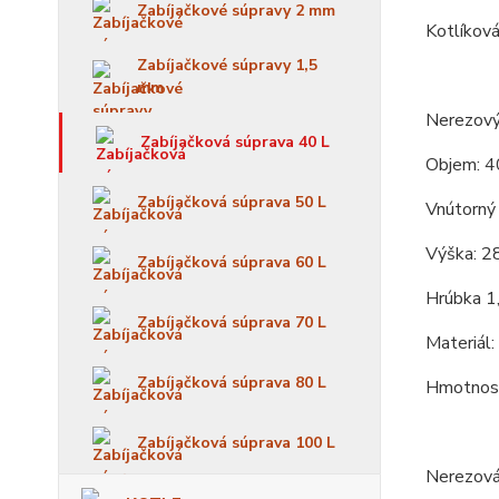
Zabíjačkové súpravy 2 mm
Kotlíková
Zabíjačkové súpravy 1,5
mm
Nerezový
Zabíjačková súprava 40 L
Objem: 4
Zabíjačková súprava 50 L
Vnútorný 
Výška: 2
Zabíjačková súprava 60 L
Hrúbka 1
Zabíjačková súprava 70 L
Materiál:
Zabíjačková súprava 80 L
Hmotnosť
Zabíjačková súprava 100 L
Nerezová