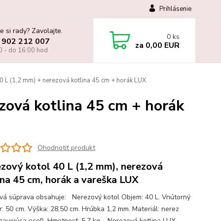
Prihlásenie
e si rady? Zavolajte.
0
ks
 902 212 007
za
0,00 EUR
0 - do 16:00 hod
 L (1,2 mm) + nerezová kotlina 45 cm + horák LUX
zová kotlina 45 cm + horák
Ohodnotiť produkt
zový kotol 40 L (1,2 mm), nerezová
ina 45 cm, horák a vareška LUX
ová súprava obsahuje: Nerezový kotol Objem: 40 L. Vnútorný
r: 50 cm. Výška: 28,50 cm. Hrúbka 1,2 mm. Materiál: nerez
zavejúca oceľ). Hmotnosť: 5,7 kg. Nerezová kotlina LUX