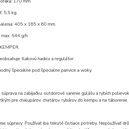
horáka: 170 mm.
: 5,5 kg.
alenia: 405 x 185 x 80 mm.
 max. 544 g/h.
: KEMPER.
eobsahuje tlakovú hadicu a regulátor.
vhodný špeciálne pod špecialne panvice a woky.
 súprava na zabíjačku, outdorové varenie gulášu a rybích polievok
kým pre chalupárov, chatárov, rybárov do kempu a na táborenie.
ie súpravy: Používať iba tekuté čistiace potreby. Nepoužívať drô