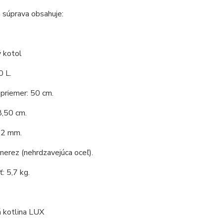
 súprava obsahuje:
 kotol
0 L.
priemer: 50 cm.
8,50 cm.
,2 mm.
 nerez (nehrdzavejúca oceľ).
: 5,7 kg.
 kotlina LUX