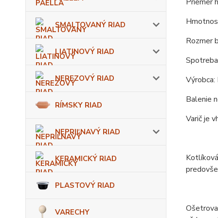
Priemer 
Hmotnosť
SMALTOVANÝ RIAD
Rozmer b
LIATINOVÝ RIAD
Spotreba
NEREZOVÝ RIAD
Výrobca
Balenie n
RÍMSKY RIAD
Varič je 
NEPRIĽNAVÝ RIAD
Kotlíková
KERAMICKÝ RIAD
predovšet
PLASTOVÝ RIAD
Ošetrovan
VARECHY