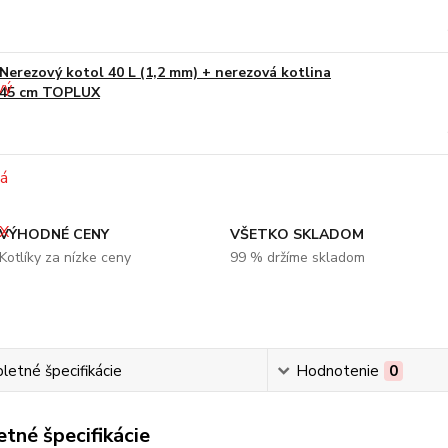
Nerezový kotol 40 L (1,2 mm) + nerezová kotlina
45 cm TOPLUX
VÝHODNÉ CENY
VŠETKO SKLADOM
Kotlíky za nízke ceny
99 % držíme skladom
etné špecifikácie
Hodnotenie
0
tné špecifikácie