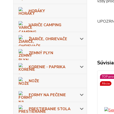
vždy prod
HORÁKY
UPOZRNENI
VARIČE CAMPING
ŽIARIČE, OHRIEVAČE
ZEMNÝ PLYN
Súvisia
KORENIE - PAPRIKA
TOP pro
NOŽE
Akcia
FORMY NA PEČENIE
PRESTIERANIE STOLA