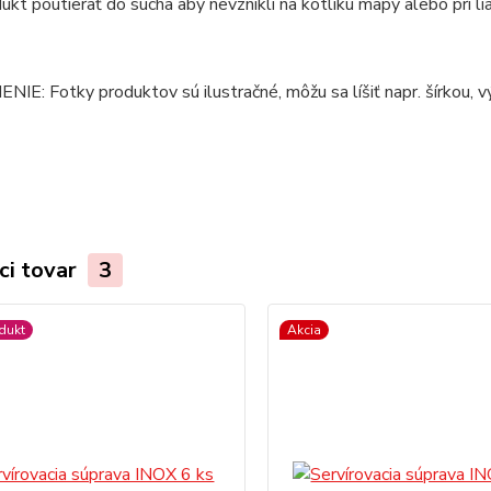
ukt poutierať do sucha aby nevznikli na kotlíku mapy alebo pri li
E: Fotky produktov sú ilustračné, môžu sa líšiť napr. šírkou, výš
ci tovar
3
dukt
Akcia