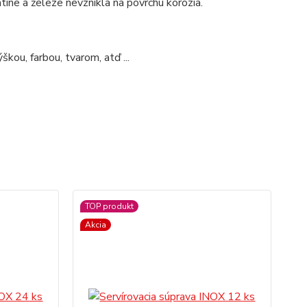
atine a železe nevznikla na povrchu korózia.
kou, farbou, tvarom, atď ...
TOP produkt
Akcia