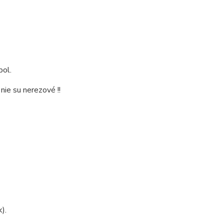
pol.
ie su nerezové !!
).