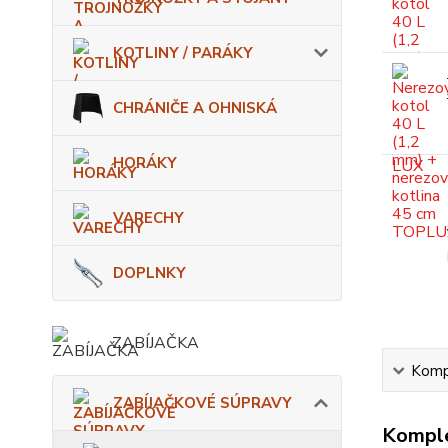
KOTLINY / PARÁKY
CHRÁNIČE A OHNISKÁ
HORÁKY
VARECHY
DOPLNKY
ZABÍJAČKA
Kompl
ZABÍJAČKOVÉ SÚPRAVY
Komple