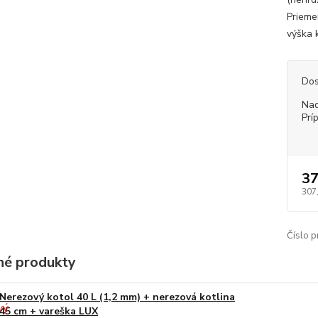
Priemer
výška k
Dos
Nad
Prí
37
307
Číslo p
é produkty
Nerezový kotol 40 L (1,2 mm) + nerezová kotlina
45 cm + vareška LUX