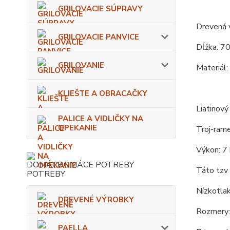
GRILOVACIE SÚPRAVY
Drevená 
GRILOVACIE PANVICE
Dĺžka: 70
GRILOVANIE
Materiál:
KLIEŠTE A OBRACAČKY
Liatinový
PALICE A VIDLIČKY NA
OPEKANIE
Troj-rame
Výkon: 7
DOMÁCE POTREBY
Táto tzv 
Nízkotlak
DREVENÉ VÝROBKY
Rozmery:
PAELLA