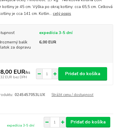
 kotliny je 45 cm. Výška po okraj kotliny: cca 65,5 cm. Celková
otliny je cca 141 cm. Kotlin...
celý popis
tupnosť
expedícia 3-5 dní
rozmerný balík
6,00 EUR
platok za dopravu
8,00 EUR
/
ks
Pridať do košíka
,32 EUR
bez DPH
roduktu:
0245457053LUX
Strážiť cenu / dostupnosť
Pridať do košíka
expedícia 3-5 dní