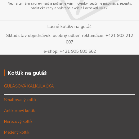
Nechajte nám svoj e-mail a pošleme vám novinky, sezónne inšpirácie, recepty,
praktické rady a vybrané akcie z Lacnekotliky.sk.
Lacné kotlíky na guláš
Sklad,stav objednávok, osobný odber, reklamácie: +421 902 212
007
e-shop: +421 905 580 562
Kotlík na guláš
GULÁŠOVÁ KALKULAČKA
Smaltovaný kotlík
Antikorový kotlík
Nerezový kotlík
Medený kotlík