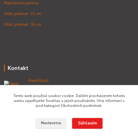
Nepriľnavá panvica
Wok, priemer: 31 cm
Wok, priemer: 36 cm
Kontakt
René Baláž
+421 902 212 007
od 8:00 - do 16:00 hod
Tento web používá soubor cookie. Dalším procházením tohoto
webu vyjadřujete Souhlas s jejich používáním. Více informací v
info@lacnekotliky.sk
pod kategorií Obchodních podmínek.
Súhlasím
Nastavenia