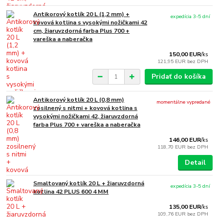
Antikorový kotlík 20 L (1,2 mm) +
expedícia 3-5 dní
kovová kotlina s vysokými nožičkami 42
cm, žiaruvzdorná farba Plus 700 +
vareška a naberačka
150,00 EUR
/
ks
121,95 EUR
bez DPH
Pridať do košíka
Antikorový kotlík 20 L (0,8 mm)
momentálne vypredané
zosilnený s nitmi + kovová kotlina s
vysokými nožičkami 42, žiaruvzdorná
farba Plus 700 + vareška a naberačka
146,00 EUR
/
ks
118,70 EUR
bez DPH
Detail
Smaltovaný kotlík 20 L + žiaruvzdorná
expedícia 3-5 dní
kotlina 42 PLUS 600 4 MM
135,00 EUR
/
ks
109,76 EUR
bez DPH