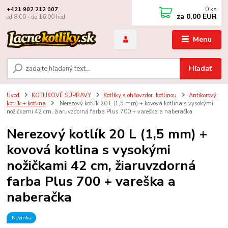
0
ks
+421 902 212 007
za
0,00 EUR
od 8:00 - do 16:00 hod
Menu
Hľadať
Úvod
KOTLÍKOVÉ SÚPRAVY
Kotlíky s ohňovzdor. kotlinou
Antikorový
kotlík + kotlina
Nerezový kotlík 20 L (1,5 mm) + kovová kotlina s vysokými
nožičkami 42 cm, žiaruvzdorná farba Plus 700 + vareška a naberačka
Nerezový kotlík 20 L (1,5 mm) +
kovová kotlina s vysokými
nožičkami 42 cm, žiaruvzdorná
farba Plus 700 + vareška a
naberačka
Novinka