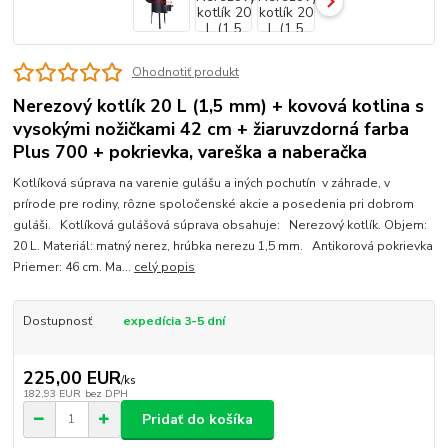
Ohodnotiť produkt
Nerezový kotlík 20 L (1,5 mm) + kovová kotlina s
vysokými nožičkami 42 cm + žiaruvzdorná farba
Plus 700 + pokrievka, vareška a naberačka
Kotlíková súprava na varenie gulášu a iných pochutín v záhrade, v
prírode pre rodiny, rôzne spoločenské akcie a posedenia pri dobrom
guláši. Kotlíková gulášová súprava obsahuje: Nerezový kotlík. Objem:
20 L. Materiál: matný nerez, hrúbka nerezu 1,5 mm. Antikorová pokrievka
Priemer: 46 cm. Ma...
celý popis
Dostupnosť
expedícia 3-5 dní
225,00 EUR
/
ks
182,93 EUR
bez DPH
Pridať do košíka