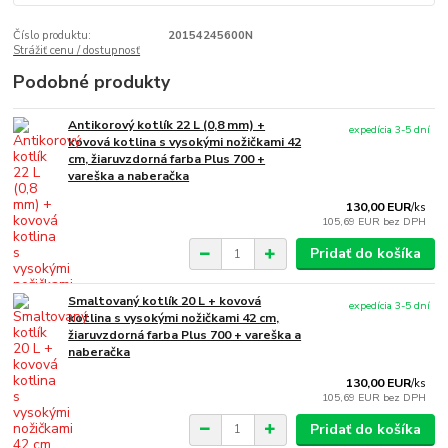
Číslo produktu:
20154245600N
Strážiť cenu / dostupnosť
Podobné produkty
Antikorový kotlík 22 L (0,8 mm) +
expedícia 3-5 dní
kovová kotlina s vysokými nožičkami 42
cm, žiaruvzdorná farba Plus 700 +
vareška a naberačka
130,00 EUR
/
ks
105,69 EUR
bez DPH
Pridať do košíka
Smaltovaný kotlík 20 L + kovová
expedícia 3-5 dní
kotlina s vysokými nožičkami 42 cm,
žiaruvzdorná farba Plus 700 + vareška a
naberačka
130,00 EUR
/
ks
105,69 EUR
bez DPH
Pridať do košíka