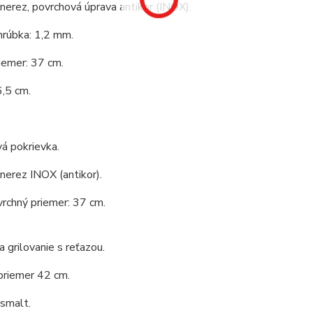
 nerez, povrchová úprava antikor (INOX).
hrúbka: 1,2 mm.
iemer: 37 cm.
,5 cm.
á pokrievka.
 nerez INOX (antikor).
vrchný priemer: 37 cm.
a grilovanie s reťazou.
priemer 42 cm.
 smalt.