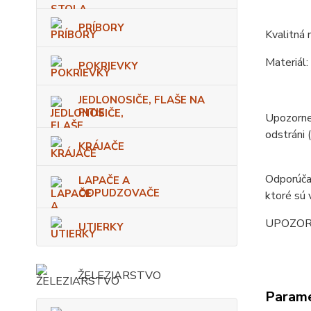
PRÍBORY
Kvalitná 
Materiál:
POKRIEVKY
JEDLONOSIČE, FLAŠE NA
PITIE
Upozornen
odstráni (
KRÁJAČE
Odporúčan
LAPAČE A
ODPUDZOVAČE
ktoré sú 
UPOZORNEN
UTIERKY
ŽELEZIARSTVO
Param