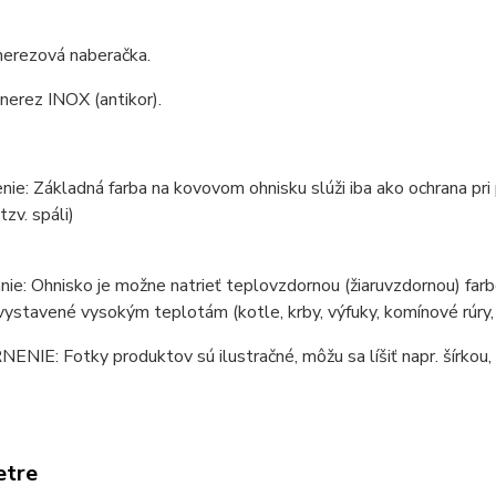
nerezová naberačka.
 nerez INOX (antikor).
ie: Základná farba na kovovom ohnisku slúži iba ako ochrana pri
tzv. spáli)
ie: Ohnisko je možne natrieť teplovzdornou (žiaruvzdornou) farb
vystavené vysokým teplotám (kotle, krby, výfuky, komínové rúry, p
IE: Fotky produktov sú ilustračné, môžu sa líšiť napr. šírkou, 
etre