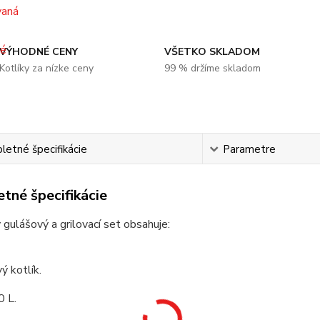
VÝHODNÉ CENY
VŠETKO SKLADOM
Kotlíky za nízke ceny
99 % držíme skladom
etné špecifikácie
Parametre
tné špecifikácie
 gulášový a grilovací set obsahuje:
ý kotlík.
0 L.