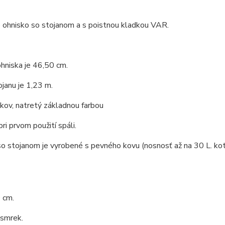
 ohnisko so stojanom a s poistnou kladkou VAR.
hniska je 46,50 cm.
janu je 1,23 m.
 kov, natretý základnou farbou
pri prvom použití spáli.
o stojanom je vyrobené s pevného kovu (nosnosť až na 30 L. kotl
 cm.
 smrek.