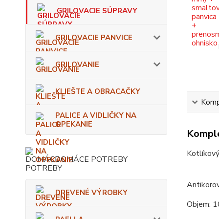
GRILOVACIE SÚPRAVY
GRILOVACIE PANVICE
GRILOVANIE
KLIEŠTE A OBRACAČKY
Kompl
PALICE A VIDLIČKY NA
OPEKANIE
Komple
Kotlíkový
DOMÁCE POTREBY
Antikorov
DREVENÉ VÝROBKY
Objem: 1