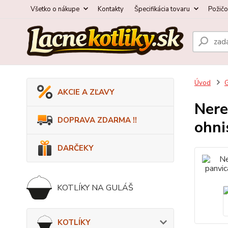
Všetko o nákupe
Kontakty
Špecifikácia tovaru
Požič
Úvod
AKCIE A ZĽAVY
Nere
DOPRAVA ZDARMA !!
ohni
DARČEKY
KOTLÍKY NA GULÁŠ
KOTLÍKY