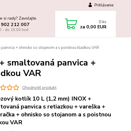
Prihlásenie
e si rady? Zavolajte.
0
ks
 902 212 007
za
0,00 EUR
0 - do 16:00 hod
 panvica + ohnisko so stojanom a s poistnou kladkou VAR
 + smaltovaná panvica +
ladkou VAR
Ohodnotiť produkt
zový kotlík 10 L (1,2 mm) INOX +
tovaná panvica s retiazkou + vareška +
račka + ohnisko so stojanom a s poistnou
kou VAR