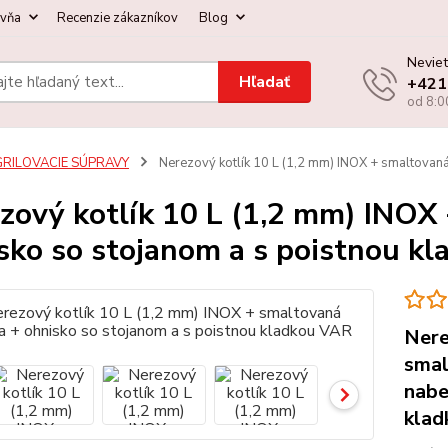
ovňa
Recenzie zákazníkov
Blog
Neviet
Hľadať
+421
od 8:0
GRILOVACIE SÚPRAVY
Nerezový kotlík 10 L (1,2 mm) INOX + smaltovaná
zový kotlík 10 L (1,2 mm) INOX
sko so stojanom a s poistnou k
Nere
smal
nabe
klad