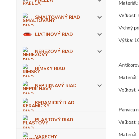
PAELLA
Materiál:
Veľkosť: 
SMALTOVANÝ RIAD
Vrchný pr
LIATINOVÝ RIAD
Výška: 16
NEREZOVÝ RIAD
Antikorov
RÍMSKY RIAD
Materiál:
NEPRIĽNAVÝ RIAD
Veľkosť: 
KERAMICKÝ RIAD
Panvica n
PLASTOVÝ RIAD
Veľkosť: 
Materiál:
VARECHY