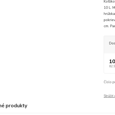
Kotlíko
10 L. M
hrúbka
pokriev
cm. Pan
Dos
10
82,
Číslo p
Strážiť
é produkty