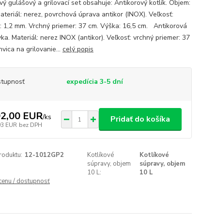
vý gulášový a grilovací set obsahuje: Antikorový kotlík. Objem:
ateriál: nerez, povrchová úprava antikor (INOX). Veľkosť:
: 1,2 mm. Vrchný priemer: 37 cm. Výška: 16,5 cm. Antikorová
ka. Materiál: nerez INOX (antikor). Veľkosť: vrchný priemer: 37
vica na grilovanie...
celý popis
tupnosť
expedícia 3-5 dní
2,00 EUR
/
ks
Pridať do košíka
93 EUR
bez DPH
roduktu:
12-1012GP2
Kotlíkové
Kotlíkové
súpravy, objem
súpravy, objem
10 L:
10 L
 cenu / dostupnosť