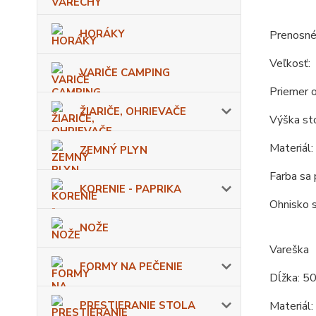
HORÁKY
Prenosné
Veľkosť:
VARIČE CAMPING
Priemer o
ŽIARIČE, OHRIEVAČE
Výška sto
Materiál:
ZEMNÝ PLYN
Farba sa 
KORENIE - PAPRIKA
Ohnisko s
NOŽE
Vareška
FORMY NA PEČENIE
Dĺžka: 50
PRESTIERANIE STOLA
Materiál: