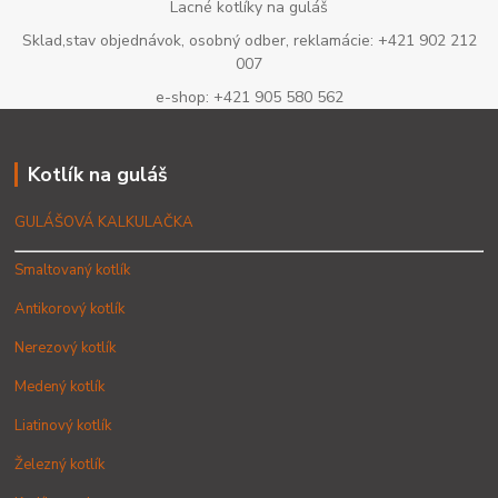
Lacné kotlíky na guláš
Sklad,stav objednávok, osobný odber, reklamácie: +421 902 212
007
e-shop: +421 905 580 562
Kotlík na guláš
GULÁŠOVÁ KALKULAČKA
Smaltovaný kotlík
Antikorový kotlík
Nerezový kotlík
Medený kotlík
Liatinový kotlík
Železný kotlík