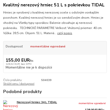
Kvalitný nerezový hrniec 51 L s pokrievkou TIDAL
Hrniec je vyrobený z kvalitnej nerezovej ocele s odolným vonkajším
povrchom. Kvalitný nerezový hrniec je so sendvičovým dnom. Hrniec je
vhodný na Všetky typy sporákov. Balenie obsahuje aj nerezovú
pokrievku. TECHNICKÉ PARAMETRE Veľkosť: Vnútorný priemer: 40 cm.
Výška: 39,5 cm. Objem: 51 L. Materiá...
celý popis
Dostupnosť
momentálne vypredané
155,00 EUR
/
ks
126,02 EUR
bez DPH
Momentálne nie je k dispozícii
Číslo produktu:
504039
Strážiť cenu / dostupnosť
Podobné produkty
Nerezový hrniec 34 L TIDAL
momentálne vypredané
128,00 EUR
/
ks