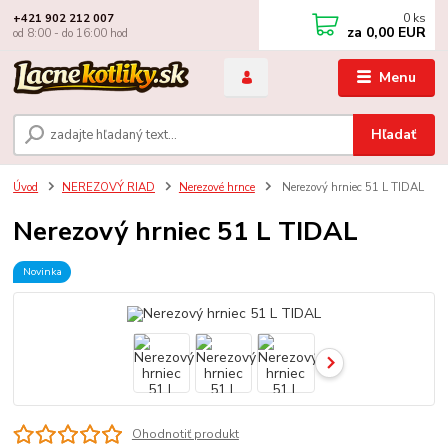
0
ks
+421 902 212 007
za
0,00 EUR
od 8:00 - do 16:00 hod
Menu
Hľadať
Úvod
NEREZOVÝ RIAD
Nerezové hrnce
Nerezový hrniec 51 L TIDAL
Nerezový hrniec 51 L TIDAL
Novinka
Ohodnotiť produkt