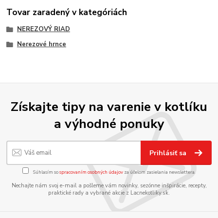
Tovar zaradený v kategóriách
NEREZOVÝ RIAD
Nerezové hrnce
Získajte tipy na varenie v kotlíku
a výhodné ponuky
Prihlásiť sa
Súhlasím so
spracovaním osobných údajov
za účelom zasielania newslettera.
Nechajte nám svoj e-mail a pošleme vám novinky, sezónne inšpirácie, recepty,
praktické rady a vybrané akcie z Lacnekotliky.sk.