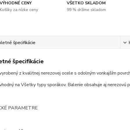
VÝHODNÉ CENY
VŠETKO SKLADOM
Kotlíky za nízke ceny
99 % držíme skladom
etné špecifikácie
tné špecifikácie
 vyrobený z kvalitnej nerezovej ocele s odolným vonkajším povrc
 vhodný na Všetky typy sporákov. Balenie obsahuje aj nerezovú p
CKÉ PARAMETRE