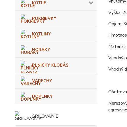
Vnútorný 
KOTLE
Výška: 2
POKRIEVKY
Objem: 3
KOTLINY
Hmotnosť
Materiál
HORÁKY
Vhodný pr
PLNIČKY KLOBÁS
Vhodný d
VARECHY
Ošetrova
DOPLNKY
Nerezový 
agresívne
GRILOVANIE