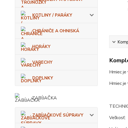
KOTLINY / PARÁKY
CHRÁNIČE A OHNISKÁ
Kompl
HORÁKY
Komple
VARECHY
Hrniec je
DOPLNKY
Hrniec je
ZABÍJAČKA
TECHNI
ZABÍJAČKOVÉ SÚPRAVY
Veľkosť: