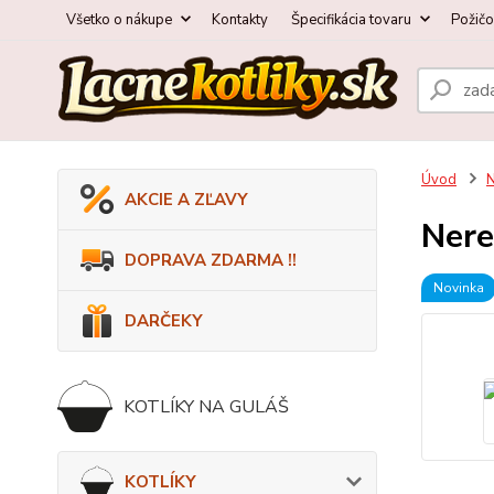
Všetko o nákupe
Kontakty
Špecifikácia tovaru
Požič
Úvod
AKCIE A ZĽAVY
Nere
DOPRAVA ZDARMA !!
Novinka
DARČEKY
KOTLÍKY NA GULÁŠ
KOTLÍKY