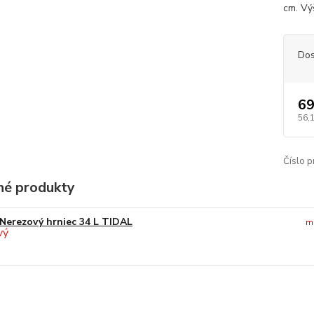
cm. Vý
Dos
69
56,
Číslo p
é produkty
Nerezový hrniec 34 L TIDAL
m