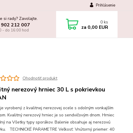
Prihlásenie
e si rady? Zavolajte.
0
ks
 902 212 007
za
0,00 EUR
0 - do 16:00 hod
Ohodnotiť produkt
itný nerezový hrniec 30 L s pokrievkou
AN
 je vyrobený z kvalitnej nerezovej ocele s odolným vonkajším
om. Kvalitný nerezový hrniec je so sendvičovým dnom. Hrniec
dný na Všetky typy sporákov. Balenie obsahuje aj nerezovú
vku. TECHNICKÉ PARAMETRE Veľkosť: Vnútorný priemer: 40