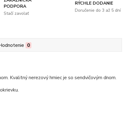
ZÁKAZNÍCKA
RÝCHLE DODANIE
PODPORA
Doručenie do 3 až 5 dní
Stačí zavolať
Hodnotenie
0
hom. Kvalitný nerezový hrniec je so sendvičovým dnom.
okrievku.