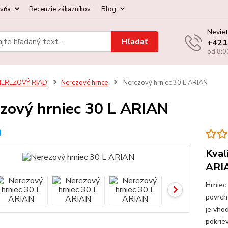
ovňa
Recenzie zákazníkov
Blog
Neviet
Hľadať
+421
od 8:0
NEREZOVÝ RIAD
Nerezové hrnce
Nerezový hrniec 30 L ARIAN
zový hrniec 30 L ARIAN
Kval
ARI
Hrniec
povrch
je vho
pokrie