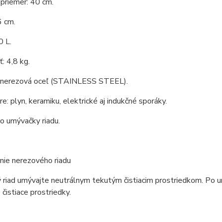
priemer: 40 cm.
6 cm.
0 L.
: 4,8 kg.
: nerezová oceľ (STAINLESS STEEL).
e: plyn, keramiku, elektrické aj indukčné sporáky.
o umývačky riadu.
nie nerezového riadu
riad umývajte neutrálnym tekutým čistiacim prostriedkom. Po um
 čistiace prostriedky.