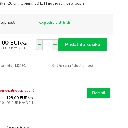
ška: 26 cm. Objem: 30 L. Hmotnosť:...
celý popis
tupnosť
expedícia 3-5 dní
,00 EUR
/
ks
Pridať do košíka
10 EUR
bez DPH
roduktu:
10491
Strážiť cenu / dostupnosť
omentálne vypredané
Detail
128,00 EUR
/
ks
104,07 EUR
bez DPH