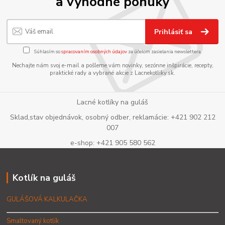
a výhodné ponuky
Prihlásiť sa
Súhlasím so
spracovaním osobných údajov
za účelom zasielania newslettera.
Nechajte nám svoj e-mail a pošleme vám novinky, sezónne inšpirácie, recepty,
praktické rady a vybrané akcie z Lacnekotliky.sk.
Lacné kotlíky na guláš
Sklad,stav objednávok, osobný odber, reklamácie: +421 902 212
007
e-shop: +421 905 580 562
Kotlík na guláš
GULÁŠOVÁ KALKULAČKA
Smaltovaný kotlík