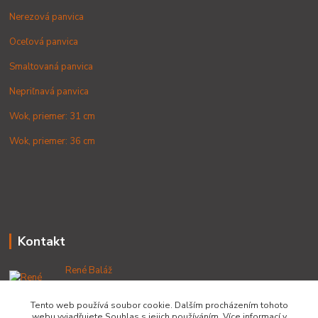
Nerezová panvica
Oceľová panvica
Smaltovaná panvica
Nepriľnavá panvica
Wok, priemer: 31 cm
Wok, priemer: 36 cm
Kontakt
René Baláž
+421 902 212 007
od 8:00 - do 16:00 hod
Tento web používá soubor cookie. Dalším procházením tohoto
webu vyjadřujete Souhlas s jejich používáním. Více informací v