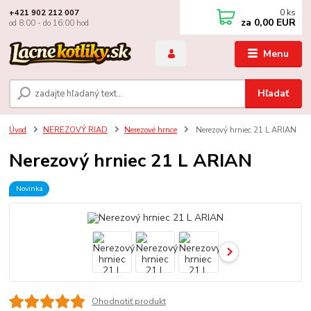
0
ks
+421 902 212 007
za
0,00 EUR
od 8:00 - do 16:00 hod
Menu
Hľadať
Úvod
NEREZOVÝ RIAD
Nerezové hrnce
Nerezový hrniec 21 L ARIAN
Nerezový hrniec 21 L ARIAN
Novinka
Ohodnotiť produkt