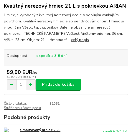
Kvalitný nerezový hrniec 21 L s pokrievkou ARIAN
Hrniec je vyrobený z kvalitnej nerezovej ocele s odolným vonkajším
povrchom. Kvalitný nerezový hrniec je so sendvičovým dnom. Hrniec je
vhodný na Všetky typy sporákov. Balenie obsahuje aj nerezovú
pokrievku. TECHNICKÉ PARAMETRE Veľkosť: Vnútorný priemer: 36 cm.
Výška: 23 cm. Objem: 21 L. Hmotnosť:...
celý popis
Dostupnosť
expedícia 3-5 dní
59,00 EUR
/
ks
47,97 EUR
bez DPH
Pridať do košíka
Číslo produktu:
92081
Strážiť cenu / dostupnosť
Podobné produkty
Smaltovaný hrniec 25 L
expedícia 3-5 dní