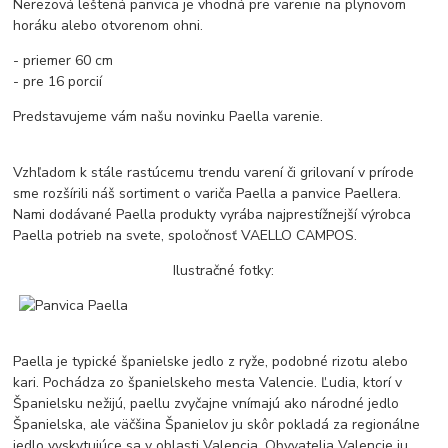
Nerezová leštená panvica je vhodná pre varenie na plynovom
horáku alebo otvorenom ohni.
- priemer 60 cm
- pre 16 porcií
Predstavujeme vám našu novinku Paella varenie.
Vzhľadom k stále rastúcemu trendu varení či grilovaní v prírode
sme rozšírili náš sortiment o variča Paella a panvice Paellera.
Nami dodávané Paella produkty vyrába najprestížnejší výrobca
Paella potrieb na svete, spoločnosť VAELLO CAMPOS.
Ilustračné fotky:
Paella je typické španielske jedlo z ryže, podobné rizotu alebo
kari. Pochádza zo španielskeho mesta Valencie. Ľudia, ktorí v
Španielsku nežijú, paellu zvyčajne vnímajú ako národné jedlo
Španielska, ale väčšina Španielov ju skôr pokladá za regionálne
jedlo vyskytujúce sa v oblasti Valencia. Obyvatelia Valencie ju