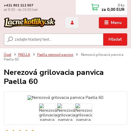
0
ks
+421 902 212 007
za
0,00 EUR
od 8:00 - do 16:00 hod
Menu
Hľadať
Úvod
PAELLA
Paella nerezové panvice
Nerezová grilovacia panvica
Paella 60
Nerezová grilovacia panvica
Paella 60