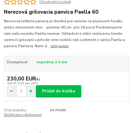
Ohodnotiť produkt
Nerezová grilovacia panvica Paella 60
Nerezová leštená panvica je vhodná pre varenie na plynovom horáku
alebo otvorenom ohni. - priemer 60 cm- pre 16 porcií Predstavujeme
vám našu novinku Paella varenie. Vzhľadom k stále rastúcemu trendu
varení či grilovaní v prírode sme rozšírili náš sortiment o variča Paella a
panvice Paellera. Nami d...
celý popis
Dostupnosť
expedícia 3-5 dní
230,00 EUR
/
ks
186,99 EUR
bez DPH
Pridať do košíka
Číslo produktu:
04-P0360
Strážiť cenu / dostupnosť