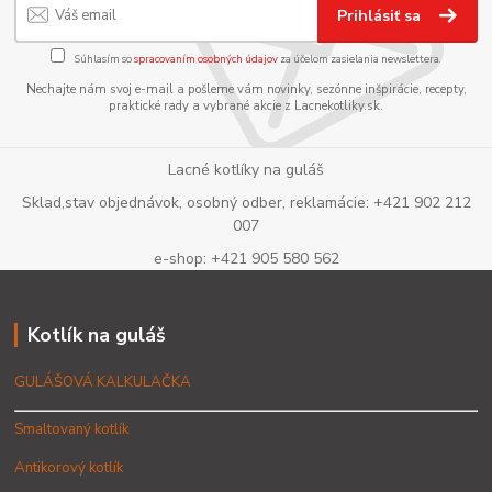
Prihlásiť sa
Súhlasím so
spracovaním osobných údajov
za účelom zasielania newslettera.
Nechajte nám svoj e-mail a pošleme vám novinky, sezónne inšpirácie, recepty,
praktické rady a vybrané akcie z Lacnekotliky.sk.
Lacné kotlíky na guláš
Sklad,stav objednávok, osobný odber, reklamácie: +421 902 212
007
e-shop: +421 905 580 562
Kotlík na guláš
GULÁŠOVÁ KALKULAČKA
Smaltovaný kotlík
Antikorový kotlík