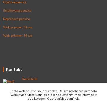
Oceľová panvica
Smaltovaná panvica
Nepriľnavá panvica
Wok, priemer: 31 cm
Wok, priemer: 36 cm
Kontakt
René Baláž
+421 902 212 007
od 8:00 - do 16:00 hod
Tento web používá soubor cookie. Dalším procházením tohoto
webu vyjadřujete Souhlas s jejich používáním. Více informací v
info@lacnekotliky.sk
pod kategorií Obchodních podmínek.