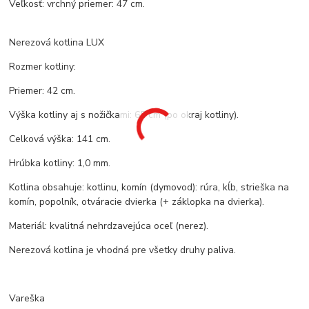
Veľkosť: vrchný priemer: 47 cm.
Nerezová kotlina LUX
Rozmer kotliny:
Priemer: 42 cm.
Výška kotliny aj s nožičkami: 65 cm (po okraj kotliny).
Celková výška: 141 cm.
Hrúbka kotliny: 1,0 mm.
Kotlina obsahuje: kotlinu, komín (dymovod): rúra, kĺb, strieška na
komín, popolník, otváracie dvierka (+ záklopka na dvierka).
Materiál: kvalitná nehrdzavejúca oceľ (nerez).
Nerezová kotlina je vhodná pre všetky druhy paliva.
Vareška