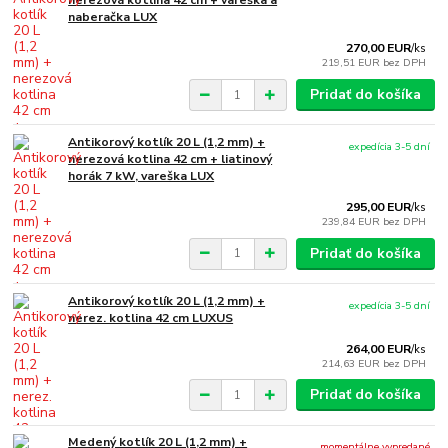
nerezová kotlina 42 cm + vareška a
naberačka LUX
270,00 EUR
/
ks
219,51 EUR
bez DPH
Pridať do košíka
Antikorový kotlík 20 L (1,2 mm) +
expedícia 3-5 dní
nerezová kotlina 42 cm + liatinový
horák 7 kW, vareška LUX
295,00 EUR
/
ks
239,84 EUR
bez DPH
Pridať do košíka
Antikorový kotlík 20 L (1,2 mm) +
expedícia 3-5 dní
nerez. kotlina 42 cm LUXUS
264,00 EUR
/
ks
214,63 EUR
bez DPH
Pridať do košíka
Medený kotlík 20 L (1,2 mm) +
momentálne vypredané