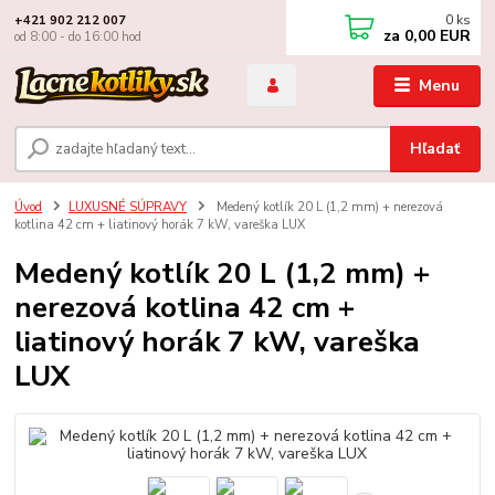
0
ks
+421 902 212 007
za
0,00 EUR
od 8:00 - do 16:00 hod
Menu
Hľadať
Úvod
LUXUSNÉ SÚPRAVY
Medený kotlík 20 L (1,2 mm) + nerezová
kotlina 42 cm + liatinový horák 7 kW, vareška LUX
Medený kotlík 20 L (1,2 mm) +
nerezová kotlina 42 cm +
liatinový horák 7 kW, vareška
LUX