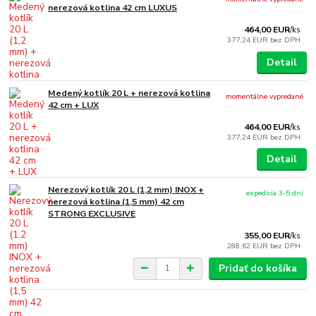
nerezová kotlina 42 cm LUXUS
464,00 EUR
/
ks
377,24 EUR
bez DPH
Detail
Medený kotlík 20 L + nerezová kotlina
momentálne vypredané
42 cm + LUX
464,00 EUR
/
ks
377,24 EUR
bez DPH
Detail
Nerezový kotlík 20 L (1,2 mm) INOX +
expedícia 3-5 dní
nerezová kotlina (1,5 mm) 42 cm
STRONG EXCLUSIVE
355,00 EUR
/
ks
288,62 EUR
bez DPH
Pridať do košíka