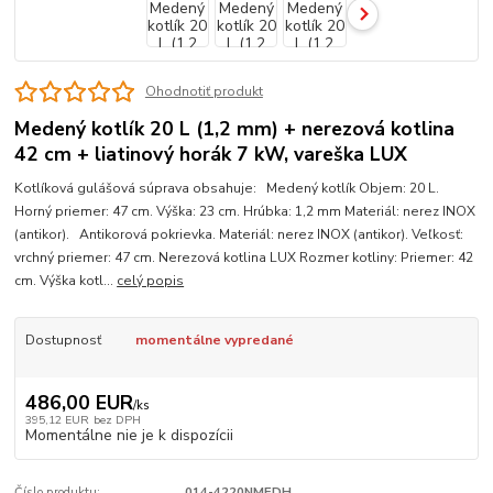
Ohodnotiť produkt
Medený kotlík 20 L (1,2 mm) + nerezová kotlina
42 cm + liatinový horák 7 kW, vareška LUX
Kotlíková gulášová súprava obsahuje: Medený kotlík Objem: 20 L.
Horný priemer: 47 cm. Výška: 23 cm. Hrúbka: 1,2 mm Materiál: nerez INOX
(antikor). Antikorová pokrievka. Materiál: nerez INOX (antikor). Veľkosť:
vrchný priemer: 47 cm. Nerezová kotlina LUX Rozmer kotliny: Priemer: 42
cm. Výška kotl...
celý popis
Dostupnosť
momentálne vypredané
486,00 EUR
/
ks
395,12 EUR
bez DPH
Momentálne nie je k dispozícii
Číslo produktu:
014-4220NMEDH