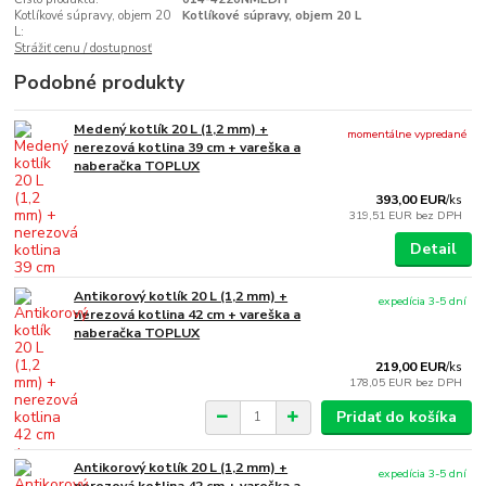
Kotlíkové súpravy, objem 20
Kotlíkové súpravy, objem 20 L
L:
Strážiť cenu / dostupnosť
Podobné produkty
Medený kotlík 20 L (1,2 mm) +
momentálne vypredané
nerezová kotlina 39 cm + vareška a
naberačka TOPLUX
393,00 EUR
/
ks
319,51 EUR
bez DPH
Detail
Antikorový kotlík 20 L (1,2 mm) +
expedícia 3-5 dní
nerezová kotlina 42 cm + vareška a
naberačka TOPLUX
219,00 EUR
/
ks
178,05 EUR
bez DPH
Pridať do košíka
Antikorový kotlík 20 L (1,2 mm) +
expedícia 3-5 dní