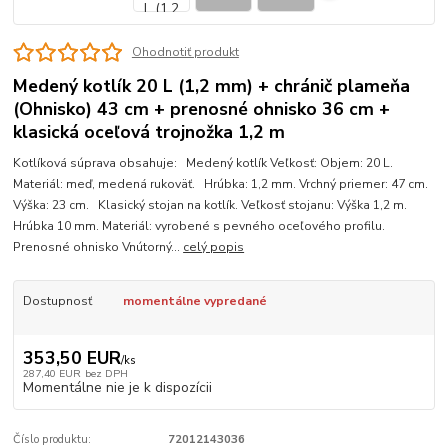
Ohodnotiť produkt
Medený kotlík 20 L (1,2 mm) + chránič plameňa
(Ohnisko) 43 cm + prenosné ohnisko 36 cm +
klasická oceľová trojnožka 1,2 m
Kotlíková súprava obsahuje: Medený kotlík Veľkosť: Objem: 20 L.
Materiál: meď, medená rukoväť. Hrúbka: 1,2 mm. Vrchný priemer: 47 cm.
Výška: 23 cm. Klasický stojan na kotlík. Veľkosť stojanu: Výška 1,2 m.
Hrúbka 10 mm. Materiál: vyrobené s pevného oceľového profilu.
Prenosné ohnisko Vnútorný...
celý popis
Dostupnosť
momentálne vypredané
353,50 EUR
/
ks
287,40 EUR
bez DPH
Momentálne nie je k dispozícii
Číslo produktu:
72012143036