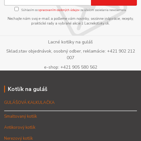
Súhlasím so
spracovaním osobných údajov
za účelom zasielania newslettera.
Nechajte nám svoj e-mail a pošleme vám novinky, sezónne inšpirácie, recepty,
praktické rady a vybrané akcie z Lacnekotliky.sk.
Lacné kotlíky na guláš
Sklad,stav objednávok, osobný odber, reklamácie: +421 902 212
007
e-shop: +421 905 580 562
Kotlík na guláš
GULÁŠOVÁ KALKULAČKA
Smaltovaný kotlík
Antikorový kotlík
Nerezový kotlík