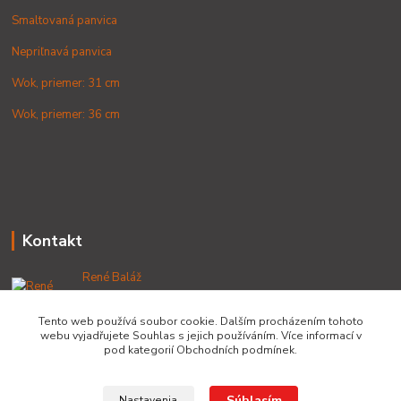
Smaltovaná panvica
Nepriľnavá panvica
Wok, priemer: 31 cm
Wok, priemer: 36 cm
Kontakt
René Baláž
+421 902 212 007
od 8:00 - do 16:00 hod
Tento web používá soubor cookie. Dalším procházením tohoto
webu vyjadřujete Souhlas s jejich používáním. Více informací v
info@lacnekotliky.sk
pod kategorií Obchodních podmínek.
Súhlasím
Nastavenia