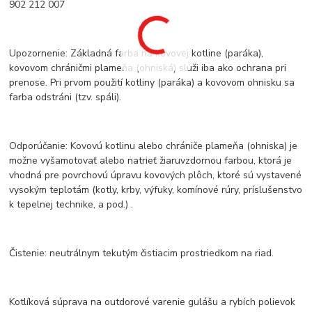
902 212 007
Upozornenie: Základná farba na kovovej kotline (paráka),
kovovom chráničmi plameňa (ohniská) slúži iba ako ochrana pri
prenose. Pri prvom použití kotliny (paráka) a kovovom ohnisku sa
farba odstráni (tzv. spáli).
Odporúčanie: Kovovú kotlinu alebo chrániče plameňa (ohniska) je
možne vyšamotovať alebo natrieť žiaruvzdornou farbou, ktorá je
vhodná pre povrchovú úpravu kovových plôch, ktoré sú vystavené
vysokým teplotám (kotly, krby, výfuky, komínové rúry, príslušenstvo
k tepelnej technike, a pod.) .
Čistenie: neutrálnym tekutým čistiacim prostriedkom na riad.
Kotlíková súprava na outdorové varenie gulášu a rybích polievok