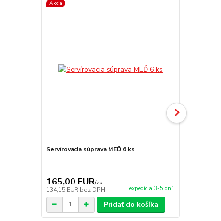
Akcia
Akcia
Servírovacia súprava MEĎ 6 ks
Servírovaci
165,00 EUR
650,00 
/
ks
expedícia 3-5 dní
134,15 EUR
bez DPH
528,46 EUR
Pridať do košíka