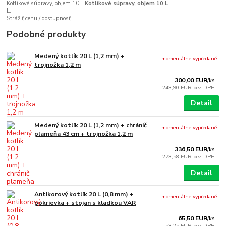
Kotlíkové súpravy, objem 10
Kotlíkové súpravy, objem 10 L
L:
Strážiť cenu / dostupnosť
Podobné produkty
Medený kotlík 20 L (1,2 mm) +
momentálne vypredané
trojnožka 1,2 m
300,00 EUR
/
ks
243,90 EUR
bez DPH
Detail
Medený kotlík 20 L (1,2 mm) + chránič
momentálne vypredané
plameňa 43 cm + trojnožka 1,2 m
336,50 EUR
/
ks
273,58 EUR
bez DPH
Detail
Antikorový kotlík 20 L (0,8 mm) +
momentálne vypredané
pokrievka + stojan s kladkou VAR
65,50 EUR
/
ks
53,25 EUR
bez DPH