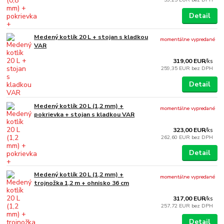
Detail
Medený kotlík 20 L + stojan s kladkou
momentálne vypredané
VAR
319,00 EUR
/
ks
259,35 EUR
bez DPH
Detail
Medený kotlík 20 L (1,2 mm) +
momentálne vypredané
pokrievka + stojan s kladkou VAR
323,00 EUR
/
ks
262,60 EUR
bez DPH
Detail
Medený kotlík 20 L (1,2 mm) +
momentálne vypredané
trojnožka 1,2 m + ohnisko 36 cm
317,00 EUR
/
ks
257,72 EUR
bez DPH
Detail