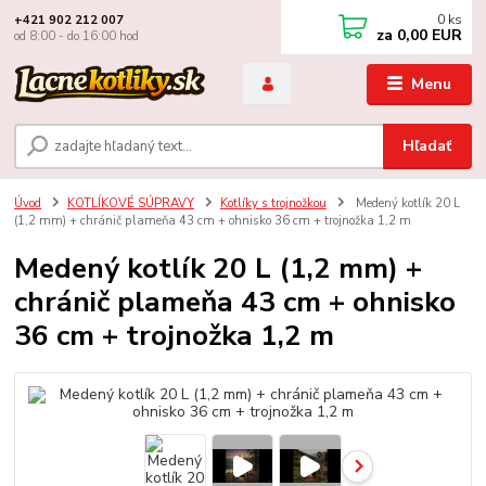
0
ks
+421 902 212 007
za
0,00 EUR
od 8:00 - do 16:00 hod
Menu
Hľadať
Úvod
KOTLÍKOVÉ SÚPRAVY
Kotlíky s trojnožkou
Medený kotlík 20 L
(1,2 mm) + chránič plameňa 43 cm + ohnisko 36 cm + trojnožka 1,2 m
Medený kotlík 20 L (1,2 mm) +
chránič plameňa 43 cm + ohnisko
36 cm + trojnožka 1,2 m