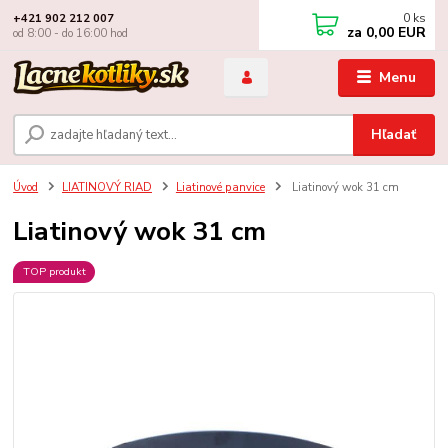
0
ks
+421 902 212 007
za
0,00 EUR
od 8:00 - do 16:00 hod
Menu
Hľadať
Úvod
LIATINOVÝ RIAD
Liatinové panvice
Liatinový wok 31 cm
Liatinový wok 31 cm
TOP produkt