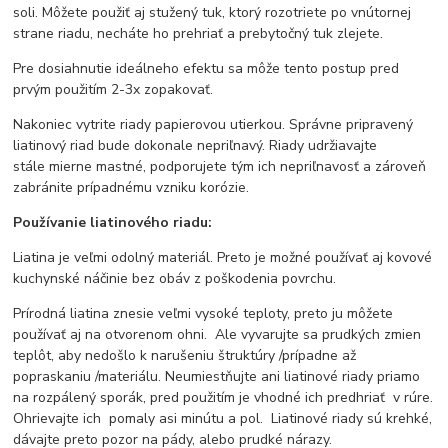
soli. Môžete použiť aj stužený tuk, ktorý rozotriete po vnútornej
strane riadu, necháte ho prehriať a prebytočný tuk zlejete.
Pre dosiahnutie ideálneho efektu sa môže tento postup pred
prvým použitím 2-3x zopakovať.
Nakoniec vytrite riady papierovou utierkou. Správne pripravený
liatinový riad bude dokonale nepriľnavý. Riady udržiavajte
stále mierne mastné, podporujete tým ich nepriľnavosť a zároveň
zabránite prípadnému vzniku korózie.
Používanie liatinového riadu:
Liatina je veľmi odolný materiál. Preto je možné používať aj kovové
kuchynské náčinie bez obáv z poškodenia povrchu.
Prírodná liatina znesie veľmi vysoké teploty, preto ju môžete
používať aj na otvorenom ohni. Ale vyvarujte sa prudkých zmien
teplôt, aby nedošlo k narušeniu štruktúry /prípadne až
popraskaniu /materiálu. Neumiestňujte ani liatinové riady priamo
na rozpálený sporák, pred použitím je vhodné ich predhriať v rúre.
Ohrievajte ich pomaly asi minútu a pol. Liatinové riady sú krehké,
dávajte preto pozor na pády, alebo prudké nárazy.