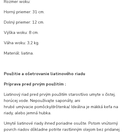
Rozmer woku:
Horný priemer: 31 cm.
Dolný priemer: 12 cm.
Výška woku: 8 cm.
Váha woku: 3,2 kg.
Materiál: liatina.
Použitie a ošetrovanie liatinového riadu
Príprava pred prvým použitím :
Liatinový riad pred prvým použitím starostlivo umyte v čistej,
horúcej vode. Nepoužívajte saponáty, ani
hrubé umývacie pomôcky/drôtenka/. Ideálna je mäkká kefa na
riady, alebo jemná hubka.
Umyté liatinové riady ihneď poriadne osušte. Potom vnútorný
povrch riadov dôkladne potrite rastlinným olejom bez pridanej