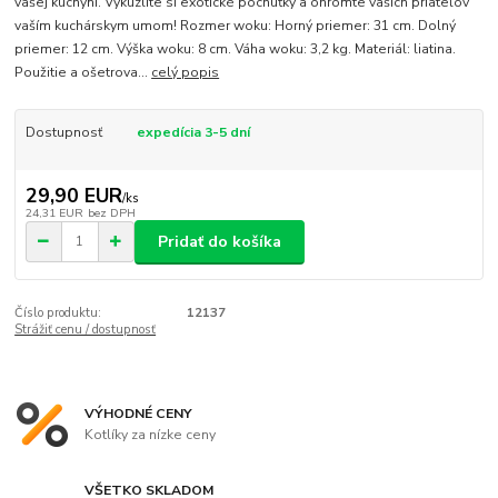
vašej kuchyni. Vykúzlite si exotické pochúťky a ohromte vašich priateľov
vaším kuchárskym umom! Rozmer woku: Horný priemer: 31 cm. Dolný
priemer: 12 cm. Výška woku: 8 cm. Váha woku: 3,2 kg. Materiál: liatina.
Použitie a ošetrova...
celý popis
Dostupnosť
expedícia 3-5 dní
29,90 EUR
/
ks
24,31 EUR
bez DPH
Pridať do košíka
Číslo produktu:
12137
Strážiť cenu / dostupnosť
VÝHODNÉ CENY
Kotlíky za nízke ceny
VŠETKO SKLADOM