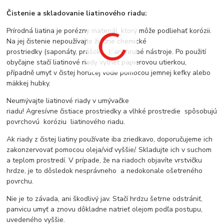
Čistenie a skladovanie liatinového riadu:
Prírodná liatina je porézny materiál, ktorý môže podliehať korózii.
Na jej čistenie nepoužívajte žiadne chemické
prostriedky (saponáty, prášok, ...), ani hrubé nástroje. Po použití
obyčajne stačí liatinové riady vytrieť papierovou utierkou,
případně umyť v čistej horúcej vode pomocou jemnej kefky alebo
mäkkej hubky.
Neumývajte liatinové riady v umývačke
riadu! Agresívne čistiace prostriedky a vlhké prostredie spôsobujú
povrchovú koróziu liatinového riadu.
Ak riady z čistej liatiny používate iba zriedkavo, doporučujeme ich
zakonzervovať pomocou oleja/viď vyššie/. Skladujte ich v suchom
a teplom prostredí. V prípade, že na riadoch objavíte vrstvičku
hrdze, je to dôsledok nesprávneho a nedokonale ošetreného
povrchu.
Nie je to závada, ani škodlivý jav. Stačí hrdzu šetrne odstrániť,
panvicu umyť a znovu dôkladne natrieť olejom podľa postupu,
uvedeného vyššie.