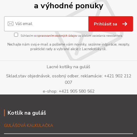
a výhodné ponuky
Prihlásiť sa
Súhlasím so
spracovaním osobných údajov
za účelom zasielania newslettera.
Nechajte nám svoj e-mail a pošleme vám novinky, sezónne inšpirácie, recepty,
praktické rady a vybrané akcie z Lacnekotliky.sk.
Lacné kotlíky na guláš
Sklad,stav objednávok, osobný odber, reklamácie: +421 902 212
007
e-shop: +421 905 580 562
Kotlík na guláš
GULÁŠOVÁ KALKULAČKA