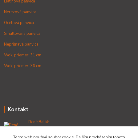
Liatinová panvica
Nerezová panvica
Oceľová panvica
Smaltovaná panvica
Nepriľnavá panvica
Wok, priemer: 31 cm
Wok, priemer: 36 cm
Kontakt
René Baláž
+421 902 212 007
od 8:00 - do 16:00 hod
Tento web používá soubor cookie. Dalším procházením tohoto