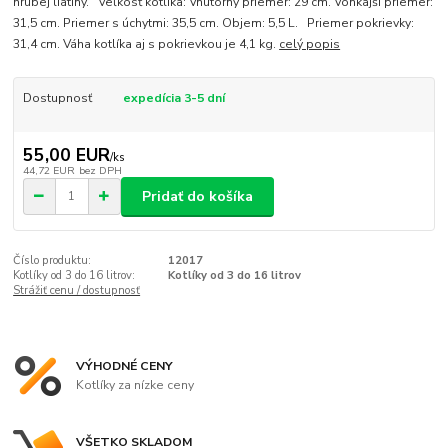
hrubej liatiny. Veľkosť kotlíka: Vnútorný priemer: 29 cm. Vonkajší priemer:
31,5 cm. Priemer s úchytmi: 35,5 cm. Objem: 5,5 L. Priemer pokrievky:
31,4 cm. Váha kotlíka aj s pokrievkou je 4,1 kg.
celý popis
Dostupnosť
expedícia 3-5 dní
55,00 EUR
/
ks
44,72 EUR
bez DPH
Pridať do košíka
Číslo produktu:
12017
Kotlíky od 3 do 16 litrov:
Kotlíky od 3 do 16 litrov
Strážiť cenu / dostupnosť
VÝHODNÉ CENY
Kotlíky za nízke ceny
VŠETKO SKLADOM