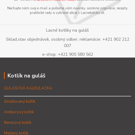
Nechajte nám svoj e-mail a pošleme vám novinky, sezónne inšpirácie, recepty,
praktické rady a vybrané akcie z Lacnekotliky.sk.
Lacné kotlíky na guláš
Sklad,stav objednávok, osobný odber, reklamácie: +421 902 212
007
e-shop: +421 905 580 562
Kotlík na guláš
GULÁŠOVÁ KALKULAČKA
Smaltovaný kotlík
Antikorový kotlík
Nerezový kotlík
Medený kotlík