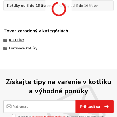
Kotlíky od 3 do 16 litrov
Kotlíky od 3 do 16 litrov
Tovar zaradený v kategóriách
KOTLÍKY
Liatinové kotlíky
Získajte tipy na varenie v kotlíku
a výhodné ponuky
Prihlásiť sa
Súhlasím so
spracovaním osobných údajov
za účelom zasielania newslettera.