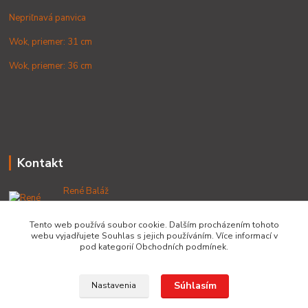
Nepriľnavá panvica
Wok, priemer: 31 cm
Wok, priemer: 36 cm
Kontakt
René Baláž
+421 902 212 007
od 8:00 - do 16:00 hod
Tento web používá soubor cookie. Dalším procházením tohoto
webu vyjadřujete Souhlas s jejich používáním. Více informací v
info@lacnekotliky.sk
pod kategorií Obchodních podmínek.
Súhlasím
Nastavenia