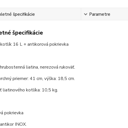
etné špecifikácie
Parametre
tné špecifikácie
 kotlík 16 L + antikorová pokrievka
 hrubostenná liatina, nerezová rukoväť.
vrchný priemer: 41 cm, výška: 18,5 cm.
liatinového kotlíka: 10,5 kg.
vá pokrievka
 antikor INOX.