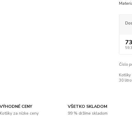
Materi
Dos
73
59,
Číslo p
Kotlíky
30 litro
VÝHODNÉ CENY
VŠETKO SKLADOM
Kotlíky za nízke ceny
99 % držíme skladom