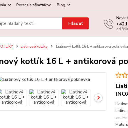
ovňa
Recenzie zákazníkov
Blog
Neviet
Hľadať
+421
od 8:0
KOTLÍKY
Liatinové kotlíky
Liatinový kotlík 16 L + antikorová pokrievka
inový kotlík 16 L + antikorová p
Liat
INO
Liatin
liatina
cm. Hm
Materi