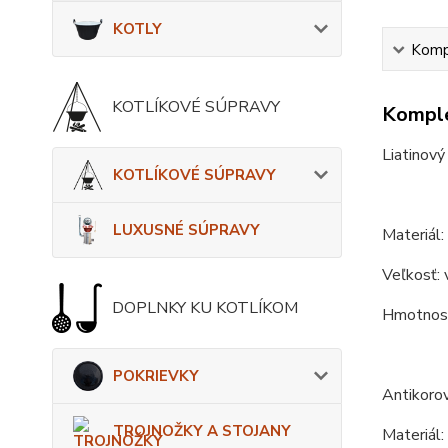
KOTLY
Kompl
KOTLÍKOVÉ SÚPRAVY
Komple
Liatinový
KOTLÍKOVÉ SÚPRAVY
LUXUSNÉ SÚPRAVY
Materiál:
Veľkosť: 
DOPLNKY KU KOTLÍKOM
Hmotnosť 
POKRIEVKY
Antikoro
TROJNOŽKY A STOJANY
Materiál: