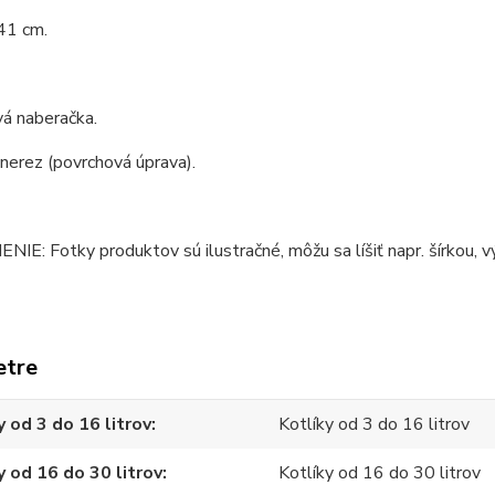
41 cm.
á naberačka.
 nerez (povrchová úprava).
E: Fotky produktov sú ilustračné, môžu sa líšiť napr. šírkou, v
etre
y od 3 do 16 litrov
Kotlíky od 3 do 16 litrov
y od 16 do 30 litrov
Kotlíky od 16 do 30 litrov