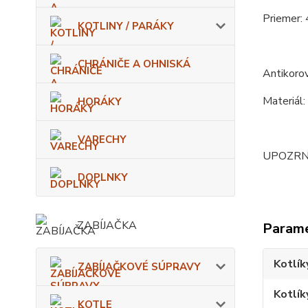
Priemer: 
KOTLINY / PARÁKY
CHRÁNIČE A OHNISKÁ
Antikorov
Materiál:
HORÁKY
VARECHY
UPOZRNENI
DOPLNKY
ZABÍJAČKA
Param
Kotlík
ZABÍJAČKOVÉ SÚPRAVY
Kotlík
KOTLE