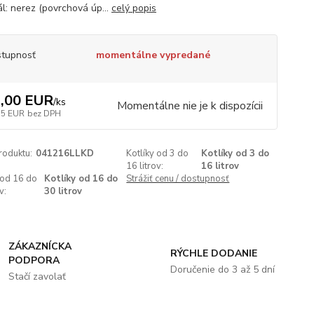
ál: nerez (povrchová úp...
celý popis
tupnosť
momentálne vypredané
,00 EUR
/
ks
Momentálne nie je k dispozícii
35 EUR
bez DPH
roduktu:
041216LLKD
Kotlíky od 3 do
Kotlíky od 3 do
16 litrov:
16 litrov
 od 16 do
Kotlíky od 16 do
Strážiť cenu / dostupnosť
v:
30 litrov
ZÁKAZNÍCKA
RÝCHLE DODANIE
PODPORA
Doručenie do 3 až 5 dní
Stačí zavolať