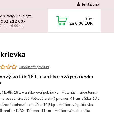
Prihlásenie
e si rady? Zavolajte.
0
ks
 902 212 007
za
0,00 EUR
0 - do 16:00 hod
okrievka
Ohodnotiť produkt
inový kotlík 16 L + antikorová pokrievka
X
ový kotlík 16 L + antikorová pokrievka Materiál: hrubostenná
, nerezová rukoväť. Veľkosť: vrchný priemer: 41 cm, výška: 18,5
otnosť liatinového kotlíka: 10,5 kg. Antikorová pokrievka
ál: antikor INOX. Priemer: 41 cm. Antikorová naberačka.