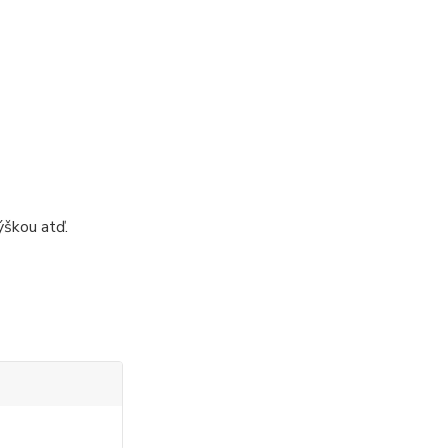
ýškou atď.