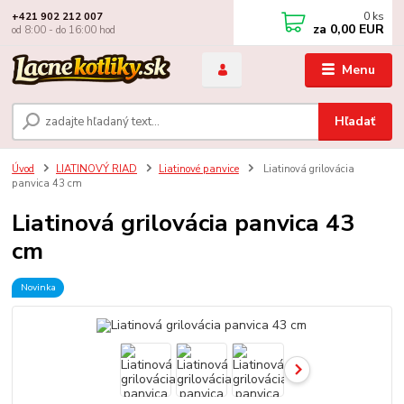
0
ks
+421 902 212 007
za
0,00 EUR
od 8:00 - do 16:00 hod
Menu
Hľadať
Úvod
LIATINOVÝ RIAD
Liatinové panvice
Liatinová grilovácia
panvica 43 cm
Liatinová grilovácia panvica 43
cm
Novinka