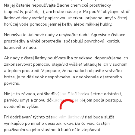
Na jej čistenie nepoužívajte žiadne chemické prostriedky
(saponáty, prášok, ...), ani hrubé nástroje. Po použití obyčajne stačí
liatinové riady vytrieť papierovou utierkou, prípadne umyť v čistej
horúcej vode pomocou jemnej kefky alebo mäkkej hubky.
Neumývajte liatinové riady v umývačke riadu! Agresívne čistiace
prostriedky a vlhké prostredie spôsobujú povrchovú koróziu
liatinového riadu.
Ak riady z čistej liatiny používate iba zriedkavo, doporučujeme ich
zakonzervovať pomocou oleja/viď vyššie/. Skladujte ich v suchom
a teplom prostredí. V prípade, že na riadoch objavíte vrstvičku
hrdze, je to dôsledok nesprávneho a nedokonale ošetreného
povrchu.
Nie je to závada, ani škodlivý jav. Stačí hrdzu šetrne odstrániť,
panvicu umyť a znovu dôkladne natrieť olejom podľa postupu,
uvedeného vyššie.
Pri dodržiavaní týchto zásad vám liatinový riad bude slúžiť
vynikajúco po mnoho desiatok rokov. Ba čo viac, častým
používaním sa jeho vlastnosti budú ešte zlepšovať.