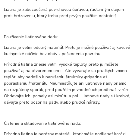
Liatina je zabezpečená povrchovou úpravou, rastlinným olejom
proti hrdzaveniu, ktorý treba pred prvým použitím odstrániť.
Používanie liatinového riadu:
Liatina je veľmi odolný materiál. Preto je možné používať aj kovové
kuchynské náčinie bez obáv z poškodenia povrchu.
Prírodná liatina znesie veľmi vysoké teploty, preto ju môžete
používať aj na otvorenom ohni. Ale vyvarujte sa prudkých zmien
teplôt, aby nedošlo k narušeniu štruktúry /prípadne až
popraskaniu /materiálu. Neumiestňujte ani liatinové riady priamo
na rozpálený sporák, pred použitím je vhodné ich predhriať v rúre.
Ohrievajte ich pomaly asi minútu a pol. Liatinové riady sú krehké,
dávajte preto pozor na pády, alebo prudké nárazy.
Čistenie a skladovanie liatinového riadu:
Prírodná liatina je porézny materiál, ktorý môže podliehať korózii.