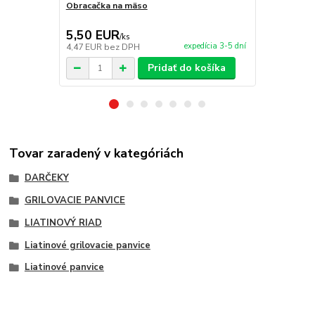
Obracačka na mäso
Grilovacie k
5,50 EUR
5,90 EU
/
ks
expedícia 3-5 dní
4,47 EUR
bez DPH
4,80 EUR
be
Pridať do košíka
Tovar zaradený v kategóriách
DARČEKY
GRILOVACIE PANVICE
LIATINOVÝ RIAD
Liatinové grilovacie panvice
Liatinové panvice