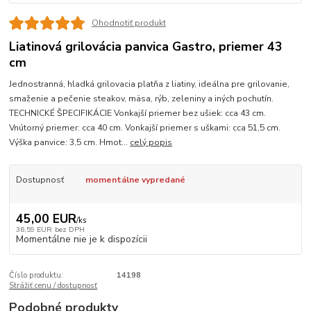
Ohodnotiť produkt
Liatinová grilovácia panvica Gastro, priemer 43
cm
Jednostranná, hladká grilovacia platňa z liatiny, ideálna pre grilovanie,
smaženie a pečenie steakov, mäsa, rýb, zeleniny a iných pochutín.
TECHNICKÉ ŠPECIFIKÁCIE Vonkajší priemer bez ušiek: cca 43 cm.
Vnútorný priemer: cca 40 cm. Vonkajší priemer s uškami: cca 51,5 cm.
Výška panvice: 3,5 cm. Hmot...
celý popis
Dostupnosť
momentálne vypredané
45,00 EUR
/
ks
36,59 EUR
bez DPH
Momentálne nie je k dispozícii
Číslo produktu:
14198
Strážiť cenu / dostupnosť
Podobné produkty