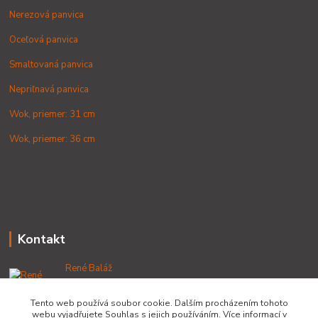
Nerezová panvica
Oceľová panvica
Smaltovaná panvica
Nepriľnavá panvica
Wok, priemer: 31 cm
Wok, priemer: 36 cm
Kontakt
René Baláž
+421 902 212 007
od 8:00 - do 16:00 hod
Tento web používá soubor cookie. Dalším procházením tohoto
webu vyjadřujete Souhlas s jejich používáním. Více informací v