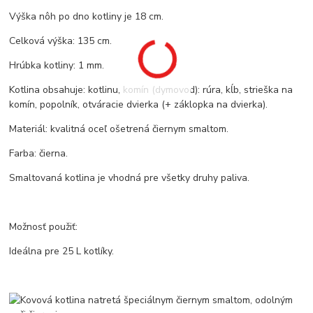
Výška nôh po dno kotliny je 18 cm.
Celková výška: 135 cm.
Hrúbka kotliny: 1 mm.
Kotlina obsahuje: kotlinu, komín (dymovod): rúra, kĺb, strieška na
komín, popolník, otváracie dvierka (+ záklopka na dvierka).
Materiál: kvalitná oceľ ošetrená čiernym smaltom.
Farba: čierna.
Smaltovaná kotlina je vhodná pre všetky druhy paliva.
Možnosť použiť:
Ideálna pre 25 L kotlíky.