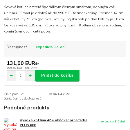
Kovová kotlina natretá špeciálnym čiernym smaltom, odolným voči
žiareniu. Smalt je odolný až do 990 ° C. Rozmer kotliny: Priemer: 42 cm.
Výška kotliny: 51 cm (po okraj kotliny). Výška nôh po dno kotliny je 18 cm.
Celková výška: 135 cm. Hrúbka kotliny: 1 mm. Kotlina obsahuje: kotlinu,
komín (dymovo...
celý popis
Dostupnosť
expedícia 3-5 dní
131,00 EUR
/
ks
106,50 EUR
bez DPH
Pridať do košíka
Číslo produktu:
01043-42SM
Strážiť cenu / dostupnosť
Podobné produkty
Vysoká kotlina 42 + ohňovzdorná farba
expedícia 3-5 dní
PLUS 600