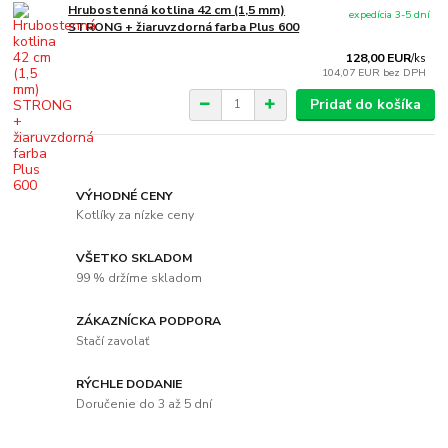
Hrubostenná kotlina 42 cm (1,5 mm)
expedícia 3-5 dní
STRONG + žiaruvzdorná farba Plus 600
128,00 EUR
/
ks
104,07 EUR
bez DPH
Pridať do košíka
VÝHODNÉ CENY
Kotlíky za nízke ceny
VŠETKO SKLADOM
99 % držíme skladom
ZÁKAZNÍCKA PODPORA
Stačí zavolať
RÝCHLE DODANIE
Doručenie do 3 až 5 dní