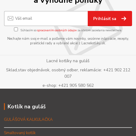
a výhodné ponuky
Prihlásiť sa
Súhlasím so
spracovaním osobných údajov
za účelom zasielania newslettera.
Nechajte nám svoj e-mail a pošleme vám novinky, sezónne inšpirácie, recepty,
praktické rady a vybrané akcie z Lacnekotliky.sk.
Lacné kotlíky na guláš
Sklad,stav objednávok, osobný odber, reklamácie: +421 902 212
007
e-shop: +421 905 580 562
Kotlík na guláš
GULÁŠOVÁ KALKULAČKA
Smaltovaný kotlík