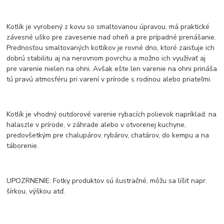
Kotlík je vyrobený z kovu so smaltovanou úpravou, má praktické
závesné uško pre zavesenie nad oheň a pre prípadné prenášanie.
Prednosťou smaltovaných kotlíkov je rovné dno, ktoré zaisťuje ich
dobrú stabilitu aj na nerovnom povrchu a možno ich využívať aj
pre varenie nielen na ohni. Avšak ešte len varenie na ohni prináša
tú pravú atmosféru pri varení v prírode s rodinou alebo priateľmi.
Kotlík je vhodný outdorové varenie rybacích polievok napríklad: na
halaszle v prírode, v záhrade alebo v otvorenej kuchyne,
predovšetkým pre chalupárov, rybárov, chatárov, do kempu a na
táborenie.
UPOZRNENIE: Fotky produktov sú ilustračné, môžu sa líšiť napr.
šírkou, výškou atď.