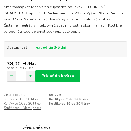
Smaltovaný kotlík na varenie rybacích polievok. TECHNICKÉ
PARAMETRE Objem: 16 L. Vrchny priemer: 29 cm. Výška: 20 cm. Priemer
dna: 37 cm. Materiál: oceľ, dve vrstvy smaltu. Hmotnosť: 2,515 kg.
Čistenie: neutrálnym tekutým čistiacim prostriedkom na riad. Kotlík je
vyrobený z kovu so smaltovanou...
celý popis
Dostupnosť
expedícia 3-5 dní
38,00 EUR
/
ks
30,89 EUR
bez DPH
Pridať do košíka
Číslo produktu:
05-779
Kotlíky od 3 do 16 litrov:
Kotlíky od 3 do 16 litrov
Kotlíky od 16 do 30 litrov:
Kotlíky od 16 do 30 litrov
Strážiť cenu / dostupnosť
VÝHODNÉ CENY