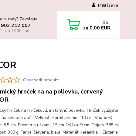
Prihlásenie
e si rady? Zavolajte.
0
ks
 902 212 007
za
0,00 EUR
0 - do 16:00 hod
ECOR
Ohodnotiť produkt
mický hrnček na na polievku, červený
OR
cký hrnček na hrnčekovú, instantnú polievku. Hrnček využijete
i, na cestách atď. Veľkosť: Horný priemer: 10 cm. Vnútorný
r: 8,5 cm. Priemer s uškami: 15 cm. Výška: 9 cm. Objem: 385 ml.
sť: 350 g. Farba: červená, biela. Materiál: keramika. Čistenie: