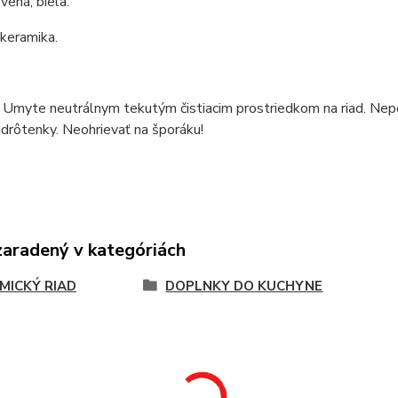
vená, biela.
 keramika.
 Umyte neutrálnym tekutým čistiacim prostriedkom na riad. Nepo
 drôtenky. Neohrievať na šporáku!
zaradený v kategóriách
MICKÝ RIAD
DOPLNKY DO KUCHYNE