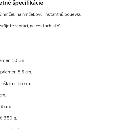
tné špecifikácie
 hrnček na hrnčekovú, instantnú polievku.
užijete v práci, na cestách atď.
emer: 10 cm.
priemer: 8,5 cm.
 uškami: 15 cm.
cm.
85 ml.
: 350 g.