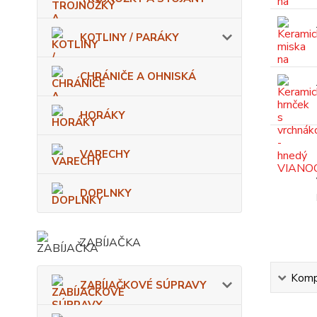
KOTLINY / PARÁKY
CHRÁNIČE A OHNISKÁ
HORÁKY
VARECHY
DOPLNKY
ZABÍJAČKA
Kompl
ZABÍJAČKOVÉ SÚPRAVY