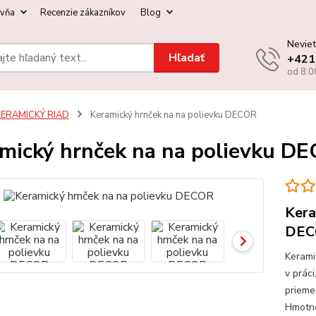
ovňa
Recenzie zákazníkov
Blog
Neviet
Hľadať
+421
od 8:0
KERAMICKÝ RIAD
Keramický hrnček na na polievku DECOR
mický hrnček na na polievku D
Kera
DEC
Kerami
v prác
prieme
Hmotno