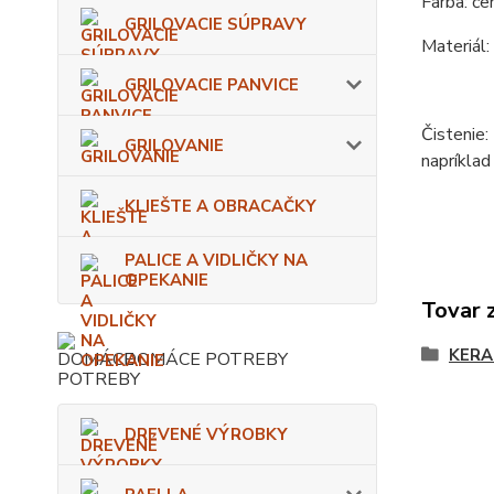
Farba: čer
GRILOVACIE SÚPRAVY
Materiál:
GRILOVACIE PANVICE
Čistenie:
GRILOVANIE
napríklad
KLIEŠTE A OBRACAČKY
PALICE A VIDLIČKY NA
OPEKANIE
Tovar 
KERA
DOMÁCE POTREBY
DREVENÉ VÝROBKY