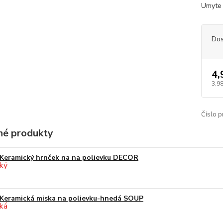
Umyte 
Dos
4,
3,9
Číslo p
é produkty
Keramický hrnček na na polievku DECOR
Keramická miska na polievku-hnedá SOUP