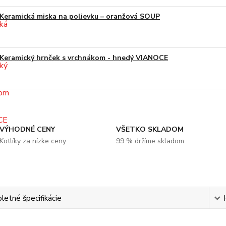
Keramická miska na polievku – oranžová SOUP
Keramický hrnček s vrchnákom - hnedý VIANOCE
VÝHODNÉ CENY
VŠETKO SKLADOM
Kotlíky za nízke ceny
99 % držíme skladom
etné špecifikácie