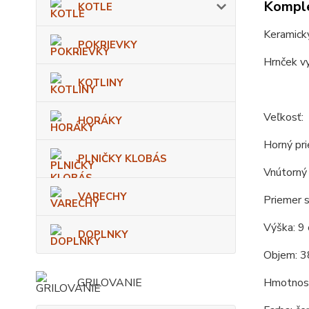
Komple
KOTLE
Keramický
POKRIEVKY
Hrnček vy
KOTLINY
Veľkosť:
HORÁKY
Horný pri
PLNIČKY KLOBÁS
Vnútorný 
VARECHY
Priemer s
Výška: 9 
DOPLNKY
Objem: 3
GRILOVANIE
Hmotnosť