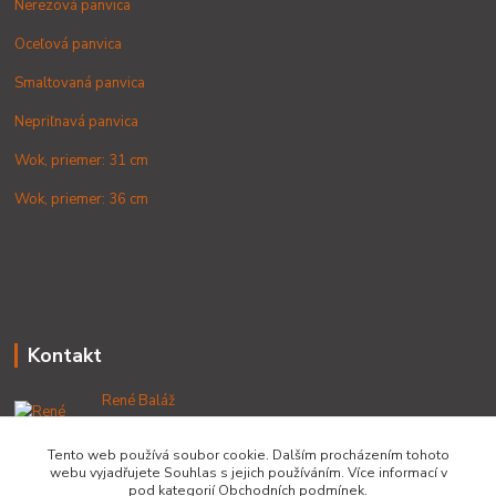
Nerezová panvica
Oceľová panvica
Smaltovaná panvica
Nepriľnavá panvica
Wok, priemer: 31 cm
Wok, priemer: 36 cm
Kontakt
René Baláž
+421 902 212 007
od 8:00 - do 16:00 hod
Tento web používá soubor cookie. Dalším procházením tohoto
webu vyjadřujete Souhlas s jejich používáním. Více informací v
info@lacnekotliky.sk
pod kategorií Obchodních podmínek.