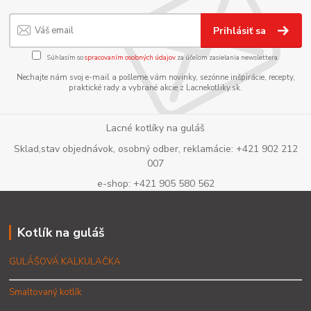
Prihlásiť sa
Súhlasím so
spracovaním osobných údajov
za účelom zasielania newslettera.
Nechajte nám svoj e-mail a pošleme vám novinky, sezónne inšpirácie, recepty,
praktické rady a vybrané akcie z Lacnekotliky.sk.
Lacné kotlíky na guláš
Sklad,stav objednávok, osobný odber, reklamácie: +421 902 212
007
e-shop: +421 905 580 562
Kotlík na guláš
GULÁŠOVÁ KALKULAČKA
Smaltovaný kotlík