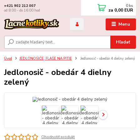
0
ks
+421 902 212 007
za
0,00 EUR
od 8:00 - do 16:00 hod
Menu
Hľadať
Úvod
JEDLONOSIČE, FLAŠE NA PITIE
Jedlonosič - obedár 4 dielny zelený
Jedlonosič - obedár 4 dielny
zelený
Ohodnotiť produkt