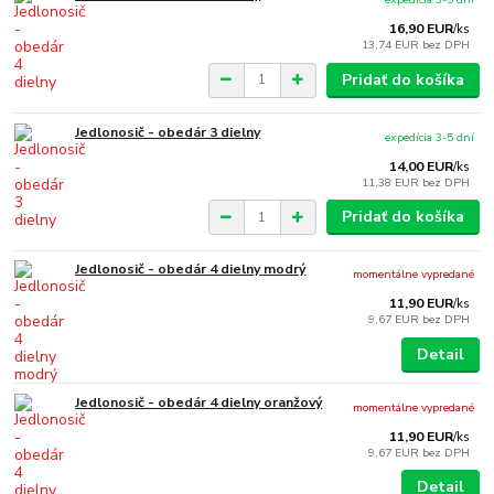
16,90 EUR
/
ks
13,74 EUR
bez DPH
Pridať do košíka
Jedlonosič - obedár 3 dielny
expedícia 3-5 dní
14,00 EUR
/
ks
11,38 EUR
bez DPH
Pridať do košíka
Jedlonosič - obedár 4 dielny modrý
momentálne vypredané
11,90 EUR
/
ks
9,67 EUR
bez DPH
Detail
Jedlonosič - obedár 4 dielny oranžový
momentálne vypredané
11,90 EUR
/
ks
9,67 EUR
bez DPH
Detail