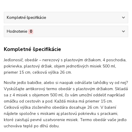
Kompletné špecifikácie
Hodnotenie
0
Kompletné špecifikácie
Jedlonosič, obedár – nerezový s plastovým držiakom, 4 poschodia,
pokrievka, plastový držiak, objem jednotlivých misiek 500 ml,
priemer 15 cm, celková výška 26 cm.
Nosíte jedlo babičke, alebo si naopak odnášate lahôdky vy od nej?
Vyskúšajte antikorový termo obedár s plastovým držiakom. Skladá
sa z 4 misiek s objemom 500 ml, čo vám umožní oddeliť napríklad
omáčku od cestovín a pod. Každá miska má priemer 15 cm.
Celková výška zloženého obedára dosahuje 26 cm. V balení
nájdete spoločne s miskami aj plastovú pokrievku s prackami,
ktoré zaisťujú pevné uzatvorenie misiek. Termo obedár vaše jedlo
uchováva teplé po dlhú dobu.