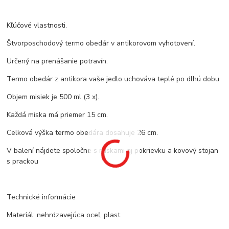
Kľúčové vlastnosti.
Štvorposchodový termo obedár v antikorovom vyhotovení.
Určený na prenášanie potravín.
Termo obedár z antikora vaše jedlo uchováva teplé po dlhú dobu
Objem misiek je 500 ml (3 x).
Každá miska má priemer 15 cm.
Celková výška termo obedára dosahuje 26 cm.
V balení nájdete spoločne s miskami aj pokrievku a kovový stojan
s prackou
Technické informácie
Materiál: nehrdzavejúca oceľ, plast.