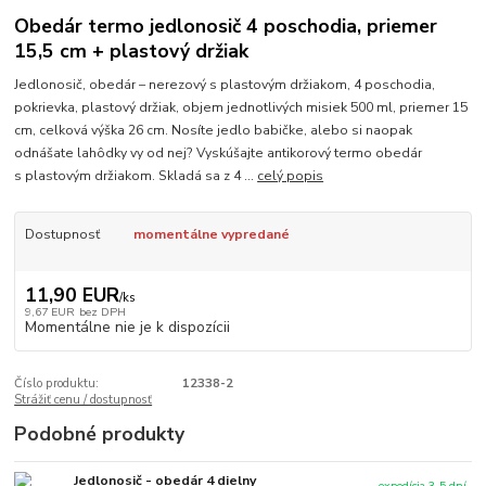
Obedár termo jedlonosič 4 poschodia, priemer
15,5 cm + plastový držiak
Jedlonosič, obedár – nerezový s plastovým držiakom, 4 poschodia,
pokrievka, plastový držiak, objem jednotlivých misiek 500 ml, priemer 15
cm, celková výška 26 cm. Nosíte jedlo babičke, alebo si naopak
odnášate lahôdky vy od nej? Vyskúšajte antikorový termo obedár
s plastovým držiakom. Skladá sa z 4 ...
celý popis
Dostupnosť
momentálne vypredané
11,90 EUR
/
ks
9,67 EUR
bez DPH
Momentálne nie je k dispozícii
Číslo produktu:
12338-2
Strážiť cenu / dostupnosť
Podobné produkty
Jedlonosič - obedár 4 dielny
expedícia 3-5 dní