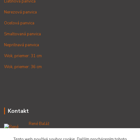
Liatinová panvica
Nerezová panvica
Oceľová panvica
Smaltovaná panvica
Nepriľnavá panvica
Wok, priemer: 31 cm
Wok, priemer: 36 cm
Kontakt
René Baláž
+421 902 212 007
od 8:00 - do 16:00 hod
Tento web používá soubor cookie. Dalším procházením tohoto