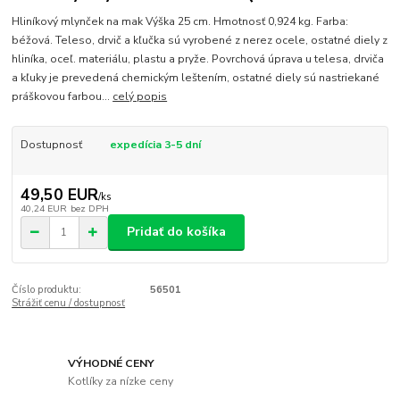
Hliníkový mlynček na mak Výška 25 cm. Hmotnosť 0,924 kg. Farba:
béžová. Teleso, drvič a kľučka sú vyrobené z nerez ocele, ostatné diely z
hliníka, oceľ. materiálu, plastu a pryže. Povrchová úprava u telesa, drviča
a kľuky je prevedená chemickým leštením, ostatné diely sú nastriekané
práškovou farbou...
celý popis
Dostupnosť
expedícia 3-5 dní
49,50 EUR
/
ks
40,24 EUR
bez DPH
Pridať do košíka
Číslo produktu:
56501
Strážiť cenu / dostupnosť
VÝHODNÉ CENY
Kotlíky za nízke ceny