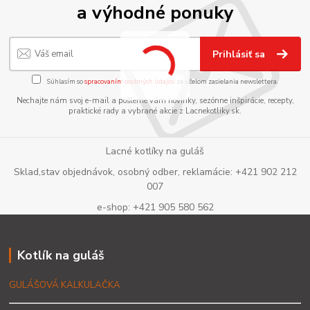
a výhodné ponuky
Prihlásiť sa
Súhlasím so
spracovaním osobných údajov
za účelom zasielania newslettera.
Nechajte nám svoj e-mail a pošleme vám novinky, sezónne inšpirácie, recepty,
praktické rady a vybrané akcie z Lacnekotliky.sk.
Lacné kotlíky na guláš
Sklad,stav objednávok, osobný odber, reklamácie: +421 902 212
007
e-shop: +421 905 580 562
Kotlík na guláš
GULÁŠOVÁ KALKULAČKA