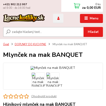
0
ks
+421 902 212 007
za
0,00 EUR
od 8:00 - do 16:00 hod
Menu
Hľadať
Úvod
DOPLNKY DO KUCHYNE
Mlynček na mak BANQUET
Mlynček na mak BANQUET
Ohodnotiť produkt
Hliníkový mlynček na mak BANQUET