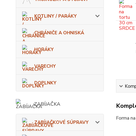
KOTLINY / PARÁKY
CHRÁNIČE A OHNISKÁ
HORÁKY
VARECHY
DOPLNKY
Kompl
ZABÍJAČKA
Komple
Forma na 
ZABÍJAČKOVÉ SÚPRAVY