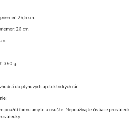
priemer: 25,5 cm.
priemer: 26 cm.
cm.
: 350 g.
vhodná do plynových aj elektrických rúr.
nie:
 použití formu umyte a osušte. Nepoužívajte čistiace prostried
rostriedky.