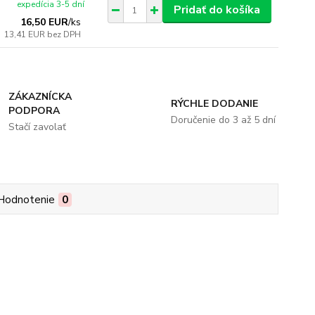
expedícia 3-5 dní
Pridať do košíka
16,50 EUR
/
ks
13,41 EUR
bez DPH
ZÁKAZNÍCKA
RÝCHLE DODANIE
PODPORA
Doručenie do 3 až 5 dní
Stačí zavolať
Hodnotenie
0