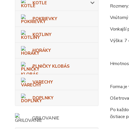
KOTLE
Rozmery:
Vnútorný 
POKRIEVKY
Vonkajší 
KOTLINY
Výška: 7 
HORÁKY
Hmotnosť
PLNIČKY KLOBÁS
VARECHY
Forma je 
DOPLNKY
Ošetrova
Po každom
čistiace p
GRILOVANIE