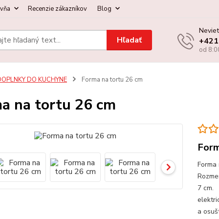
ovňa
Recenzie zákazníkov
Blog
Neviet
Hľadať
+421
od 8:0
DOPLNKY DO KUCHYNE
Forma na tortu 26 cm
a na tortu 26 cm
Form
Forma 
Rozmer
7 cm. 
elektr
a osušt