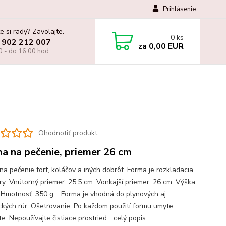
Prihlásenie
e si rady? Zavolajte.
0
ks
 902 212 007
za
0,00 EUR
0 - do 16:00 hod
Ohodnotiť produkt
a na pečenie, priemer 26 cm
na pečenie tort, koláčov a iných dobrôt. Forma je rozkladacia.
y: Vnútorný priemer: 25,5 cm. Vonkajší priemer: 26 cm. Výška:
Hmotnosť: 350 g. Forma je vhodná do plynových aj
ických rúr. Ošetrovanie: Po každom použití formu umyte
e. Nepoužívajte čistiace prostried...
celý popis