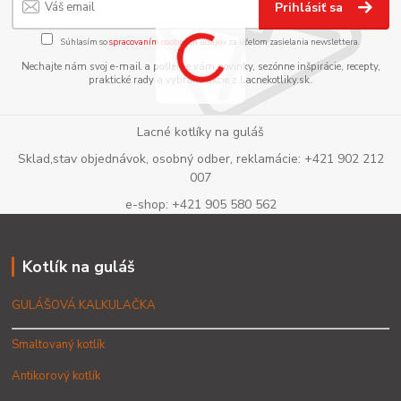
Prihlásiť sa
Súhlasím so
spracovaním osobných údajov
za účelom zasielania newslettera.
Nechajte nám svoj e-mail a pošleme vám novinky, sezónne inšpirácie, recepty,
praktické rady a vybrané akcie z Lacnekotliky.sk.
Lacné kotlíky na guláš
Sklad,stav objednávok, osobný odber, reklamácie: +421 902 212
007
e-shop: +421 905 580 562
Kotlík na guláš
GULÁŠOVÁ KALKULAČKA
Smaltovaný kotlík
Antikorový kotlík