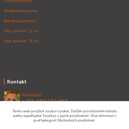
Oceľová panvica
Smaltovaná panvica
Nepriľnavá panvica
Wok, priemer: 31 cm
Wok, priemer: 36 cm
Kontakt
René Baláž
+421 902 212 007
od 8:00 - do 16:00 hod
Tento web používá soubor cookie. Dalším procházením tohoto
webu vyjadřujete Souhlas s jejich používáním. Více informací v
info@lacnekotliky.sk
pod kategorií Obchodních podmínek.