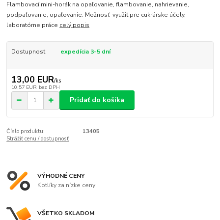
Flambovací mini-horák na opaľovanie, flambovanie, nahrievanie,
podpaľovanie, opaľovanie. Možnosť využiť pre cukrárske účely,
laboratórne práce
celý popis
Dostupnosť
expedícia 3-5 dní
13,00 EUR
/
ks
10,57 EUR
bez DPH
Pridať do košíka
Číslo produktu:
13405
Strážiť cenu / dostupnosť
VÝHODNÉ CENY
Kotlíky za nízke ceny
VŠETKO SKLADOM