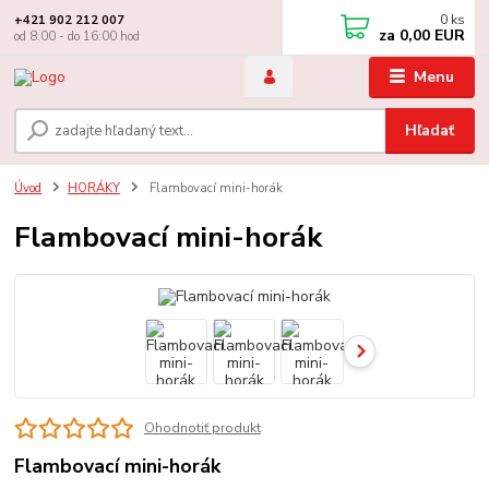
0
ks
+421 902 212 007
za
0,00 EUR
od 8:00 - do 16:00 hod
Menu
Hľadať
Úvod
HORÁKY
Flambovací mini-horák
Flambovací mini-horák
Ohodnotiť produkt
Flambovací mini-horák