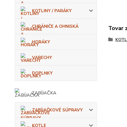
KOTLINY / PARÁKY
CHRÁNIČE A OHNISKÁ
Tovar 
KOTL
HORÁKY
VARECHY
DOPLNKY
ZABÍJAČKA
ZABÍJAČKOVÉ SÚPRAVY
KOTLE