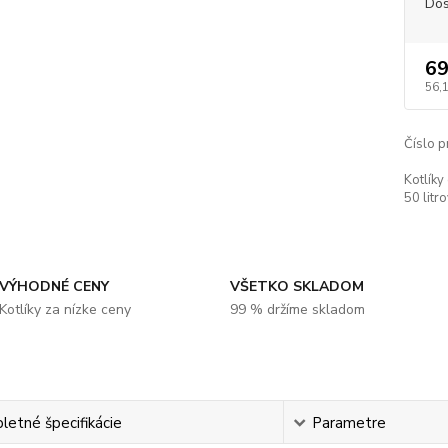
Dos
69
56,
Číslo p
Kotlíky
50 litro
VÝHODNÉ CENY
VŠETKO SKLADOM
Kotlíky za nízke ceny
99 % držíme skladom
etné špecifikácie
Parametre