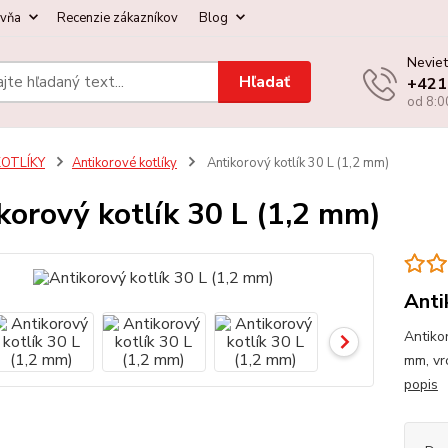
ovňa
Recenzie zákazníkov
Blog
Neviet
Hľadať
+421
od 8:0
KOTLÍKY
Antikorové kotlíky
Antikorový kotlík 30 L (1,2 mm)
korový kotlík 30 L (1,2 mm)
Anti
Antikor
mm, vr
popis