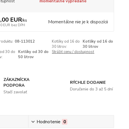
tupnosť
momentálne vypredané
,00 EUR
/
ks
Momentálne nie je k dispozícii
10 EUR
bez DPH
roduktu:
08-113012
Kotlíky od 16 do
Kotlíky od 16 do
30 litrov:
30 litrov
 od 30 do
Kotlíky od 30 do
Strážiť cenu / dostupnosť
v:
50 litrov
ZÁKAZNÍCKA
RÝCHLE DODANIE
PODPORA
Doručenie do 3 až 5 dní
Stačí zavolať
Hodnotenie
0