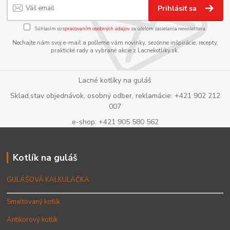
Prihlásiť sa
Súhlasím so
spracovaním osobných údajov
za účelom zasielania newslettera.
Nechajte nám svoj e-mail a pošleme vám novinky, sezónne inšpirácie, recepty,
praktické rady a vybrané akcie z Lacnekotliky.sk.
Lacné kotlíky na guláš
Sklad,stav objednávok, osobný odber, reklamácie: +421 902 212
007
e-shop: +421 905 580 562
Kotlík na guláš
GULÁŠOVÁ KALKULAČKA
Smaltovaný kotlík
Antikorový kotlík