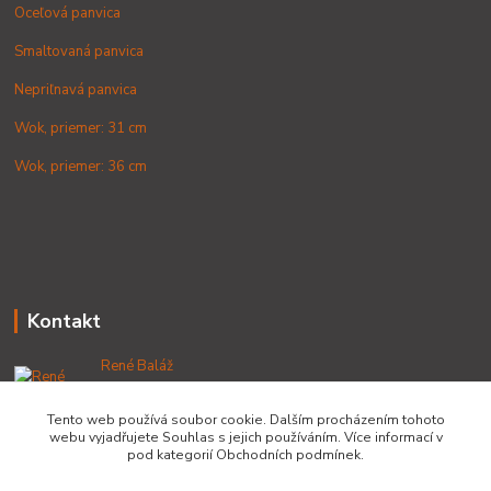
Oceľová panvica
Smaltovaná panvica
Nepriľnavá panvica
Wok, priemer: 31 cm
Wok, priemer: 36 cm
Kontakt
René Baláž
+421 902 212 007
od 8:00 - do 16:00 hod
Tento web používá soubor cookie. Dalším procházením tohoto
webu vyjadřujete Souhlas s jejich používáním. Více informací v
info@lacnekotliky.sk
pod kategorií Obchodních podmínek.