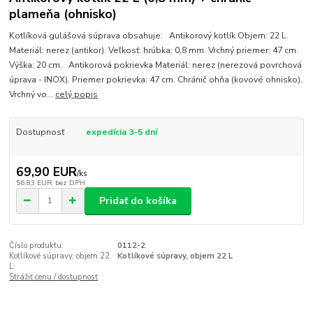
plameňa (ohnisko)
Kotlíková gulášová súprava obsahuje: Antikorový kotlík Objem: 22 L.
Materiál: nerez (antikor). Veľkosť: hrúbka: 0,8 mm. Vrchný priemer: 47 cm.
Výška: 20 cm. Antikorová pokrievka Materiál: nerez (nerezová povrchová
úprava - INOX). Priemer pokrievka: 47 cm. Chránič ohňa (kovové ohnisko).
Vrchný vo...
celý popis
Dostupnosť
expedícia 3-5 dní
69,90 EUR
/
ks
56,83 EUR
bez DPH
Pridať do košíka
Číslo produktu:
0112-2
Kotlíkové súpravy, objem 22
Kotlíkové súpravy, objem 22 L
L:
Strážiť cenu / dostupnosť