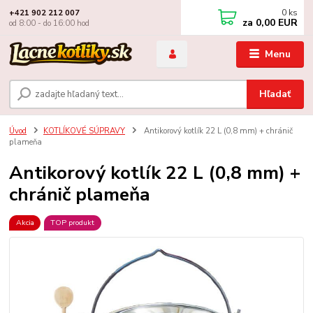
0
ks
+421 902 212 007
za
0,00 EUR
od 8:00 - do 16:00 hod
Menu
Hľadať
Úvod
KOTLÍKOVÉ SÚPRAVY
Antikorový kotlík 22 L (0,8 mm) + chránič
plameňa
Antikorový kotlík 22 L (0,8 mm) +
chránič plameňa
Akcia
TOP produkt