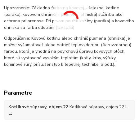
Upozornenie: Základná farba na kovovej - železnej kotline
(paráku), kovovom chráničmi plameňa (ohniská) slúži iba ako
ochrana pri prenose. Pri prvom použití kotliny (paráka) a kovového
ohniska sa farba odstráni (tzv.spáli)
Odporúčanie: Kovovú kotlinu alebo chránič plameňa (ohniska) je
možne vyšamotovať alebo natrieť teplovzdornou (žiaruvzdornou)
farbou, ktorá je vhodná na povrchovú úpravu kovových plôch,
ktoré sú vystavené vysokým teplotám (kotly, krby, výfuky,
komínové rúry, príslušenstvo k tepelnej technike, a pod.).
Parametre
Kotlíkové súpravy, objem 22
Kotlíkové súpravy, objem 22 L
L