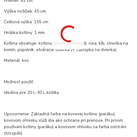
Priemer: 42 cm.
Výška nožičiek: 45 cm.
Celková výška: 155 cm.
Hrúbka kotliny: 1 mm.
Kotlina obsahuje: kotlinu, komín (dymovod): rúra, kĺb, strieška na
komín, popolník, otváracie dvierka (+ záklopka na dvierka).
Materiál: kov.
Možnosť použiť:
Ideálna pre 20 L-30 L kotlíky.
Upozornenie: Základná farba na kovovej kotline (paráku),
kovovom ohnisku slúži iba ako ochrana pri prenose. Pri prvom
používaní kotliny (paráku) a kovovom ohnisku sa farba odstráni
(tzv.spáli)