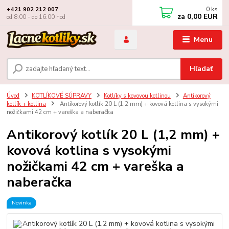
0
ks
+421 902 212 007
za
0,00 EUR
od 8:00 - do 16:00 hod
Menu
Hľadať
Úvod
KOTLÍKOVÉ SÚPRAVY
Kotlíky s kovovou kotlinou
Antikorový
kotlík + kotlina
Antikorový kotlík 20 L (1,2 mm) + kovová kotlina s vysokými
nožičkami 42 cm + vareška a naberačka
Antikorový kotlík 20 L (1,2 mm) +
kovová kotlina s vysokými
nožičkami 42 cm + vareška a
naberačka
Novinka