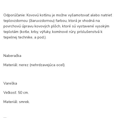
Odporúčanie: Kovovú kotlinu je možne vyšamotovať alebo natrieť
teplovzdornou (žiaruvzdornou) farbou, ktorá je vhodná na
povrchovú úpravu kovových plôch, ktoré sú vystavené vysokým
teplotám (kotle, krby, výfuky, komínové rúry, príslušenstvá k
tepelnej technike, a pod.).
Naberačka
Materiál: nerez (nehrdzavejúca oceľ).
Vareška
Veľkosť: 50 cm.
Materiál: smrek.