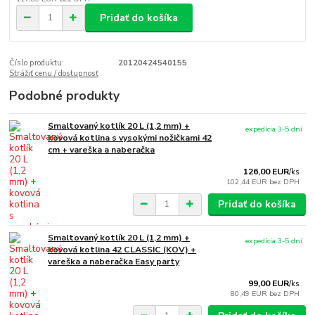
Pridať do košíka
Číslo produktu:
20120424540155
Strážiť cenu / dostupnosť
Podobné produkty
Smaltovaný kotlík 20 L (1,2 mm) +
expedícia 3-5 dní
kovová kotlina s vysokými nožičkami 42
cm + vareška a naberačka
126,00 EUR
/
ks
102,44 EUR
bez DPH
Pridať do košíka
Smaltovaný kotlík 20 L (1,2 mm) +
expedícia 3-5 dní
kovová kotlina 42 CLASSIC (KOV) +
vareška a naberačka Easy party
99,00 EUR
/
ks
80,49 EUR
bez DPH