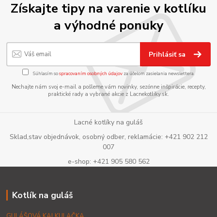
Získajte tipy na varenie v kotlíku
a výhodné ponuky
Prihlásiť sa
Súhlasím so
spracovaním osobných údajov
za účelom zasielania newslettera.
Nechajte nám svoj e-mail a pošleme vám novinky, sezónne inšpirácie, recepty,
praktické rady a vybrané akcie z Lacnekotliky.sk.
Lacné kotlíky na guláš
Sklad,stav objednávok, osobný odber, reklamácie: +421 902 212
007
e-shop: +421 905 580 562
Kotlík na guláš
GULÁŠOVÁ KALKULAČKA