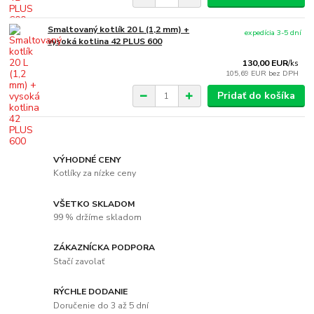
Smaltovaný kotlík 20 L (1,2 mm) +
expedícia 3-5 dní
vysoká kotlina 42 PLUS 600
130,00 EUR
/
ks
105,69 EUR
bez DPH
Pridať do košíka
VÝHODNÉ CENY
Kotlíky za nízke ceny
VŠETKO SKLADOM
99 % držíme skladom
ZÁKAZNÍCKA PODPORA
Stačí zavolať
RÝCHLE DODANIE
Doručenie do 3 až 5 dní