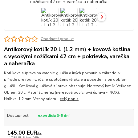
Ohodnotiť produkt
Antikorový kotlík 20 L (1,2 mm) + kovová kotlina
s vysokými nožičkami 42 cm + pokrievka, vareška
a naberačka
Kotlíková súprava na varenie gulášu a iných pochutín v záhrade, v
prírode pre rodiny, rôzne spoločenské akcie a posedenia pri dobrom
guláši. Kotlíková gulášová súprava obsahuje: Nerezový kotlík. Veľkosť:
Objem: 20 L. Materiál: nerez (nerezová povrchová úprava - INOX).
Hrúbka: 1,2 mm. Vrchný priem...
celý popis
Dostupnosť
expedícia 3-5 dní
145,00 EUR
/
ks
117,89 EUR
bez DPH