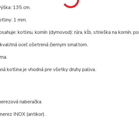
výška: 135 cm.
tliny: 1 mm.
bsahuje: kotlinu, komín (dymovod): rúra, kĺb, strieška na komín, po
 kvalitná oceľ ošetrená čiernym smaltom.
rna.
á kotlina je vhodná pre všetky druhy paliva.
nerezová naberačka.
 nerez INOX (antikor).