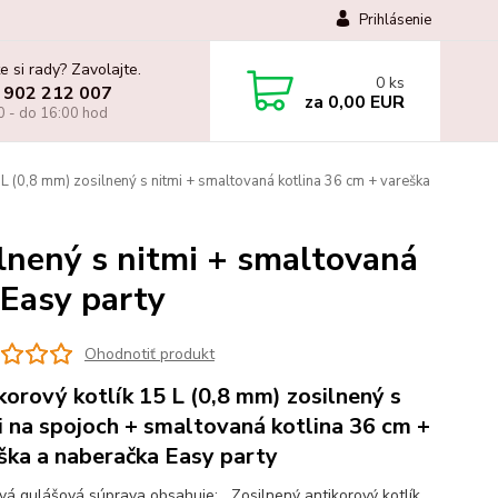
Prihlásenie
e si rady? Zavolajte.
0
ks
 902 212 007
za
0,00 EUR
0 - do 16:00 hod
 L (0,8 mm) zosilnený s nitmi + smaltovaná kotlina 36 cm + vareška
ilnený s nitmi + smaltovaná
 Easy party
Ohodnotiť produkt
korový kotlík 15 L (0,8 mm) zosilnený s
i na spojoch + smaltovaná kotlina 36 cm +
ška a naberačka Easy party
ová gulášová súprava obsahuje: Zosilnený antikorový kotlík.