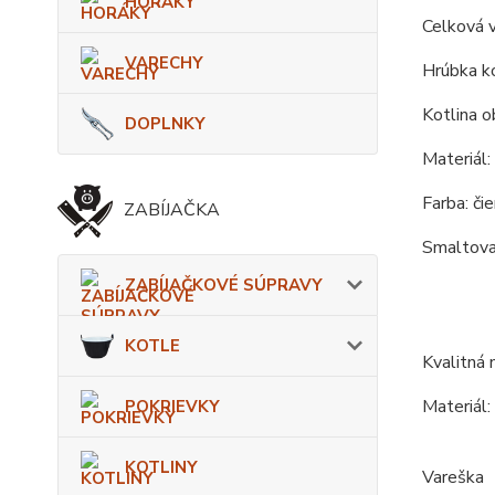
HORÁKY
Celková 
VARECHY
Hrúbka ko
Kotlina o
DOPLNKY
Materiál:
Farba: čie
ZABÍJAČKA
Smaltovan
ZABÍJAČKOVÉ SÚPRAVY
KOTLE
Kvalitná 
Materiál:
POKRIEVKY
KOTLINY
Vareška