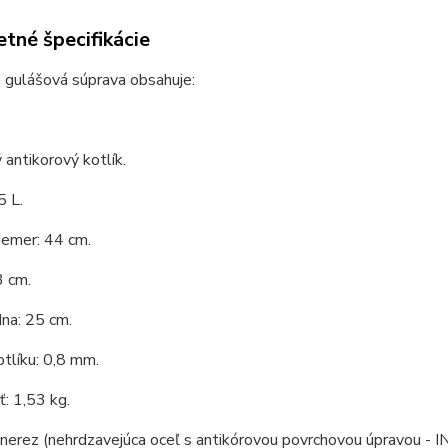
tné špecifikácie
 gulášová súprava obsahuje:
 antikorový kotlík.
5 L.
iemer: 44 cm.
3 cm.
na: 25 cm.
tlíku: 0,8 mm.
: 1,53 kg.
 nerez (nehrdzavejúca oceľ s antikórovou povrchovou úpravou - I