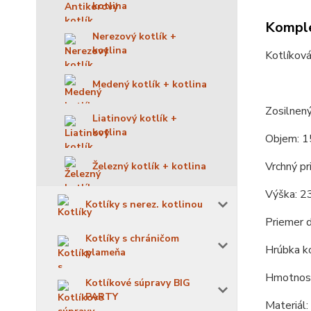
kotlina
Komple
Nerezový kotlík +
kotlina
Kotlíková
Medený kotlík + kotlina
Zosilnený
Liatinový kotlík +
kotlina
Objem: 1
Vrchný pr
Železný kotlík + kotlina
Výška: 2
Kotlíky s nerez. kotlinou
Priemer d
Kotlíky s chráničom
Hrúbka ko
plameňa
Hmotnosť
Kotlíkové súpravy BIG
PARTY
Materiál: