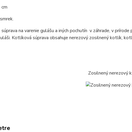
0 cm
 smrek.
 súprava na varenie gulášu a iných pochutín v záhrade, v prírode 
láši. Kotlíková súprava obsahuje nerezový zosilnený kotlík, kot
Zosilnený nerezový k
etre