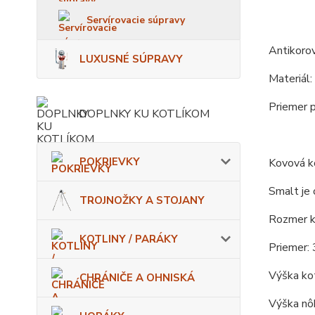
Servírovacie súpravy
Antikoro
LUXUSNÉ SÚPRAVY
Materiál:
Priemer p
DOPLNKY KU KOTLÍKOM
POKRIEVKY
Kovová ko
Smalt je 
TROJNOŽKY A STOJANY
Rozmer ko
KOTLINY / PARÁKY
Priemer: 
Výška kot
CHRÁNIČE A OHNISKÁ
Výška nôh