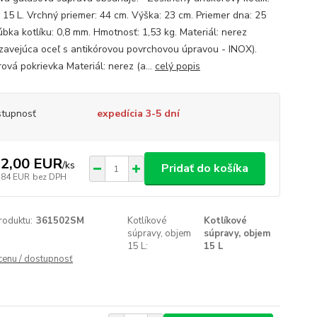
 15 L. Vrchný priemer: 44 cm. Výška: 23 cm. Priemer dna: 25
úbka kotlíku: 0,8 mm. Hmotnosť: 1,53 kg. Materiál: nerez
zavejúca oceľ s antikórovou povrchovou úpravou - INOX).
ová pokrievka Materiál: nerez (a...
celý popis
tupnosť
expedícia 3-5 dní
2,00 EUR
/
ks
Pridať do košíka
,84 EUR
bez DPH
roduktu:
361502SM
Kotlíkové
Kotlíkové
súpravy, objem
súpravy, objem
15 L:
15 L
 cenu / dostupnosť