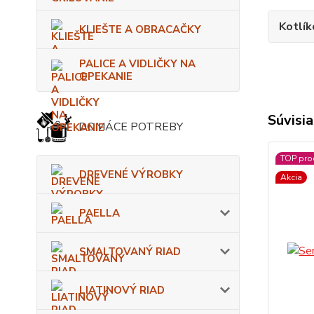
Kotlík
KLIEŠTE A OBRACAČKY
PALICE A VIDLIČKY NA
OPEKANIE
Súvisia
DOMÁCE POTREBY
TOP pro
DREVENÉ VÝROBKY
Akcia
PAELLA
SMALTOVANÝ RIAD
LIATINOVÝ RIAD