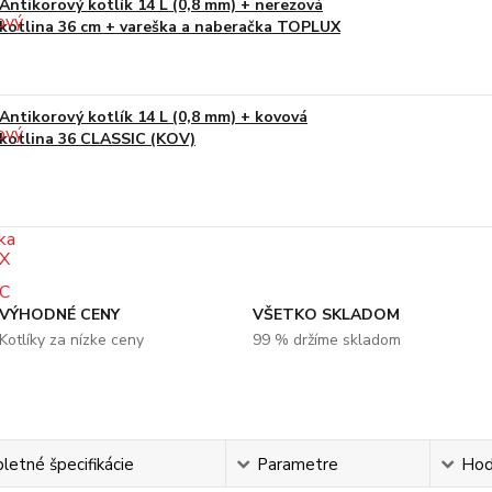
Antikorový kotlík 14 L (0,8 mm) + nerezová
kotlina 36 cm + vareška a naberačka TOPLUX
Antikorový kotlík 14 L (0,8 mm) + kovová
kotlina 36 CLASSIC (KOV)
VÝHODNÉ CENY
VŠETKO SKLADOM
Kotlíky za nízke ceny
99 % držíme skladom
etné špecifikácie
Parametre
Hod