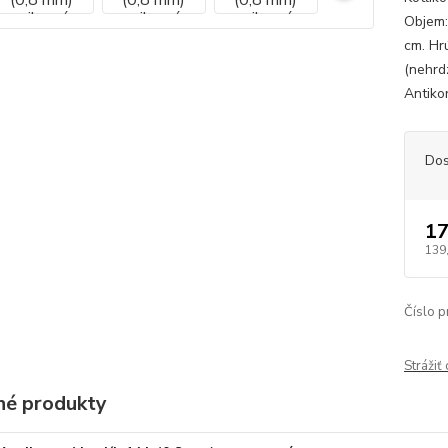
Objem:
cm. Hr
(nehrd
Antikor
Dos
17
139
Číslo p
Strážiť
é produkty