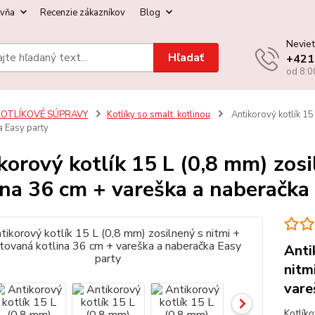
ovňa
Recenzie zákazníkov
Blog
Neviet
Hľadať
+421
od 8:0
KOTLÍKOVÉ SÚPRAVY
Kotlíky so smalt. kotlinou
Antikorový kotlík 15
a Easy party
korový kotlík 15 L (0,8 mm) zos
ina 36 cm + vareška a naberačka
Anti
nitm
vare
Kotlík