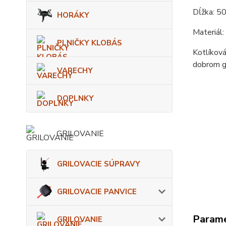
Dĺžka: 5
HORÁKY
Materiál:
PLNIČKY KLOBÁS
Kotlíková
dobrom gu
VARECHY
DOPLNKY
GRILOVANIE
GRILOVACIE SÚPRAVY
GRILOVACIE PANVICE
Param
GRILOVANIE