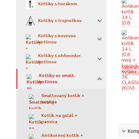
Kotlíky s horákom
Kotlíky s trojnožkou
Kotlíky s kovovou
kotlinou
Kotlíky s ohňovzdor.
kotlinou
Kotlíky so smalt.
kotlinou
Smaltovaný kotlík +
kotlina
Kotlík na guláš +
panvica
Kompl
Antikorový kotlík +