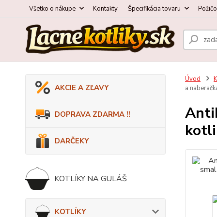
Všetko o nákupe
Kontakty
Špecifikácia tovaru
Požič
Úvod
AKCIE A ZĽAVY
a naberačk
Anti
DOPRAVA ZDARMA !!
kotl
DARČEKY
KOTLÍKY NA GULÁŠ
KOTLÍKY