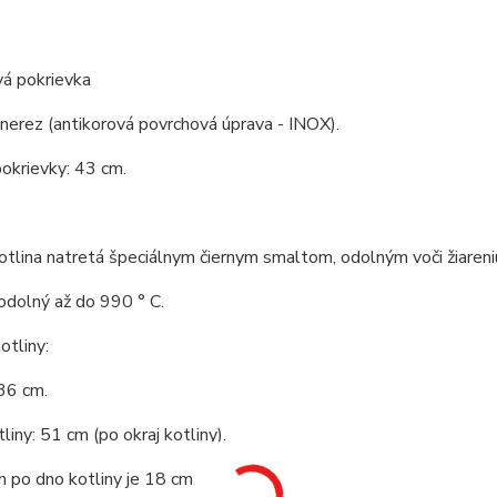
vá pokrievka
 nerez (antikorová povrchová úprava - INOX).
okrievky: 43 cm.
tlina natretá špeciálnym čiernym smaltom, odolným voči žiareni
odolný až do 990 ° C.
tliny:
36 cm.
liny: 51 cm (po okraj kotliny).
 po dno kotliny je 18 cm.