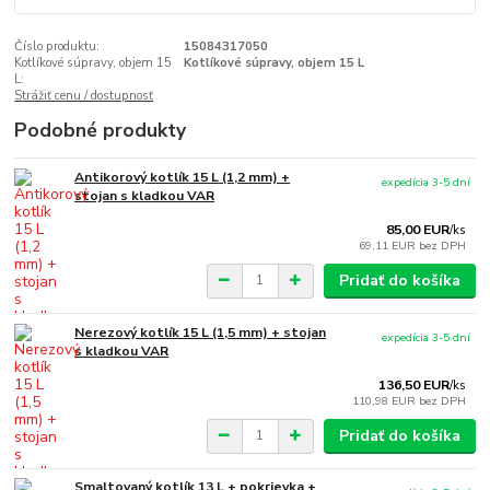
Číslo produktu:
15084317050
Kotlíkové súpravy, objem 15
Kotlíkové súpravy, objem 15 L
L:
Strážiť cenu / dostupnosť
Podobné produkty
Antikorový kotlík 15 L (1,2 mm) +
expedícia 3-5 dní
stojan s kladkou VAR
85,00 EUR
/
ks
69,11 EUR
bez DPH
Pridať do košíka
Nerezový kotlík 15 L (1,5 mm) + stojan
expedícia 3-5 dní
s kladkou VAR
136,50 EUR
/
ks
110,98 EUR
bez DPH
Pridať do košíka
Smaltovaný kotlík 13 L + pokrievka +