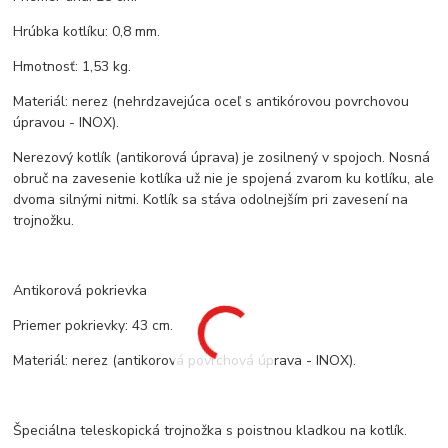
Hrúbka kotlíku: 0,8 mm.
Hmotnosť: 1,53 kg.
Materiál: nerez (nehrdzavejúca oceľ s antikórovou povrchovou
úpravou - INOX).
Nerezový kotlík (antikorová úprava) je zosilnený v spojoch. Nosná
obruč na zavesenie kotlíka už nie je spojená zvarom ku kotlíku, ale
dvoma silnými nitmi. Kotlík sa stáva odolnejším pri zavesení na
trojnožku.
Antikorová pokrievka
Priemer pokrievky: 43 cm.
Materiál: nerez (antikorová povrchová úprava - INOX).
Špeciálna teleskopická trojnožka s poistnou kladkou na kotlík.