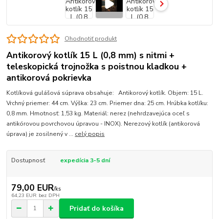
Ohodnotiť produkt
Antikorový kotlík 15 L (0,8 mm) s nitmi +
teleskopická trojnožka s poistnou kladkou +
antikorová pokrievka
Kotlíková gulášová súprava obsahuje: Antikorový kotlík. Objem: 15 L.
Vrchný priemer: 44 cm. Výška: 23 cm. Priemer dna: 25 cm. Hrúbka kotlíku:
0,8 mm. Hmotnosť: 1,53 kg. Materiál: nerez (nehrdzavejúca oceľ s
antikórovou povrchovou úpravou - INOX). Nerezový kotlík (antikorová
úprava) je zosilnený v ...
celý popis
Dostupnosť
expedícia 3-5 dní
79,00 EUR
/
ks
64,23 EUR
bez DPH
Pridať do košíka