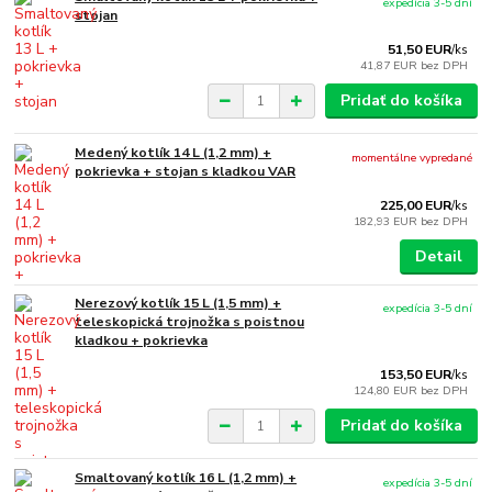
expedícia 3-5 dní
stojan
51,50 EUR
/
ks
41,87 EUR
bez DPH
Pridať do košíka
Medený kotlík 14 L (1,2 mm) +
momentálne vypredané
pokrievka + stojan s kladkou VAR
225,00 EUR
/
ks
182,93 EUR
bez DPH
Detail
Nerezový kotlík 15 L (1,5 mm) +
expedícia 3-5 dní
teleskopická trojnožka s poistnou
kladkou + pokrievka
153,50 EUR
/
ks
124,80 EUR
bez DPH
Pridať do košíka
Smaltovaný kotlík 16 L (1,2 mm) +
expedícia 3-5 dní