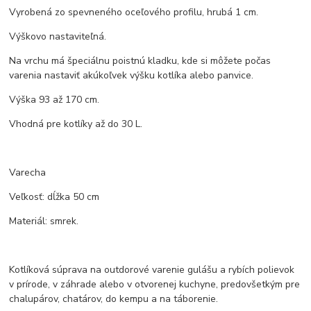
Vyrobená zo spevneného oceľového profilu, hrubá 1 cm.
Výškovo nastaviteľná.
Na vrchu má špeciálnu poistnú kladku, kde si môžete počas
varenia nastaviť akúkoľvek výšku kotlíka alebo panvice.
Výška 93 až 170 cm.
Vhodná pre kotlíky až do 30 L.
Varecha
Veľkosť: dĺžka 50 cm
Materiál: smrek.
Kotlíková súprava na outdorové varenie gulášu a rybích polievok
v prírode, v záhrade alebo v otvorenej kuchyne, predovšetkým pre
chalupárov, chatárov, do kempu a na táborenie.