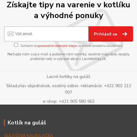
Získajte tipy na varenie v kotlíku
a výhodné ponuky
Prihlásiť sa
Súhlasím so
spracovaním osobných údajov
za účelom zasielania newslettera.
Nechajte nám svoj e-mail a pošleme vám novinky, sezónne inšpirácie, recepty,
praktické rady a vybrané akcie z Lacnekotliky.sk.
Lacné kotlíky na guláš
Sklad,stav objednávok, osobný odber, reklamácie: +421 902 212
007
e-shop: +421 905 580 562
Kotlík na guláš
GULÁŠOVÁ KALKULAČKA