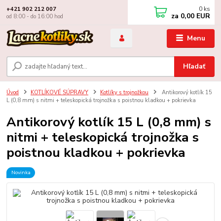
0
ks
+421 902 212 007
za
0,00 EUR
od 8:00 - do 16:00 hod
Menu
Hľadať
Úvod
KOTLÍKOVÉ SÚPRAVY
Kotlíky s trojnožkou
Antikorový kotlík 15
L (0,8 mm) s nitmi + teleskopická trojnožka s poistnou kladkou + pokrievka
Antikorový kotlík 15 L (0,8 mm) s
nitmi + teleskopická trojnožka s
poistnou kladkou + pokrievka
Novinka