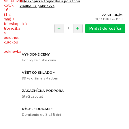
teleskopická trojnožka s poistnou
kladkou + pokrievka
72,50 EUR
/
ks
58,94 EUR
bez DPH
Pridať do košíka
VÝHODNÉ CENY
Kotlíky za nízke ceny
VŠETKO SKLADOM
99 % držíme skladom
ZÁKAZNÍCKA PODPORA
Stačí zavolať
RÝCHLE DODANIE
Doručenie do 3 až 5 dní