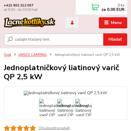
0
ks
+421 902 212 007
za
0,00 EUR
od 8:00 - do 16:00 hod
Menu
Hľadať
Úvod
VARIČE CAMPING
Jednoplatničkový liatinový varič QP 2,5 kW
Jednoplatničkový liatinový varič
QP 2,5 kW
Ohodnotiť produkt