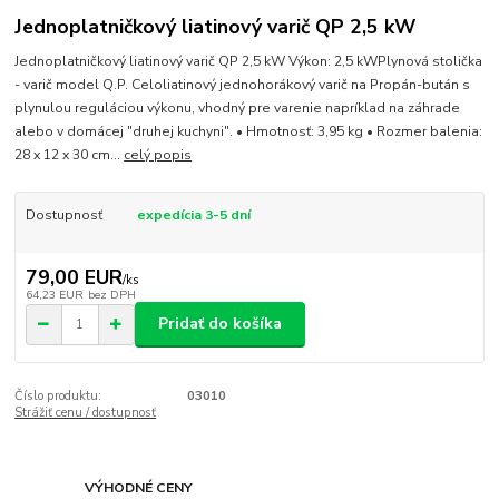
Jednoplatničkový liatinový varič QP 2,5 kW
Jednoplatničkový liatinový varič QP 2,5 kW Výkon: 2,5 kWPlynová stolička
- varič model Q.P. Celoliatinový jednohorákový varič na Propán-bután s
plynulou reguláciou výkonu, vhodný pre varenie napríklad na záhrade
alebo v domácej "druhej kuchyni". • Hmotnosť: 3,95 kg • Rozmer balenia:
28 x 12 x 30 cm...
celý popis
Dostupnosť
expedícia 3-5 dní
79,00 EUR
/
ks
64,23 EUR
bez DPH
Pridať do košíka
Číslo produktu:
03010
Strážiť cenu / dostupnosť
VÝHODNÉ CENY