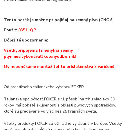
Tento horák je možné pripojiť aj na zemný plyn (CNG)!
Použiť:
03511QP
Dôležité upozornenie
:
Všetky
pripojenia (zmeny)
na zemný
plyn
musí
vykonávať
školený
odborník!
My neponúkame montáž tohto príslušenstva k varičom!
Od prestížneho talianskeho výrobcu FOKER
Talianska spoločnosť FOKER s.r.l. pôsobí na trhu viac ako 30
rokov, má bohaté skúsenosti z oblasti plynových spotrebičov,
ktoré sú predávané vo viac než 25 krajinách sveta.
Všetky produkty FOKER sú výhradne vyrábané v Európe. Všetky
použité materiály spĺňajú najprísnejšie kvalitatívne normy,