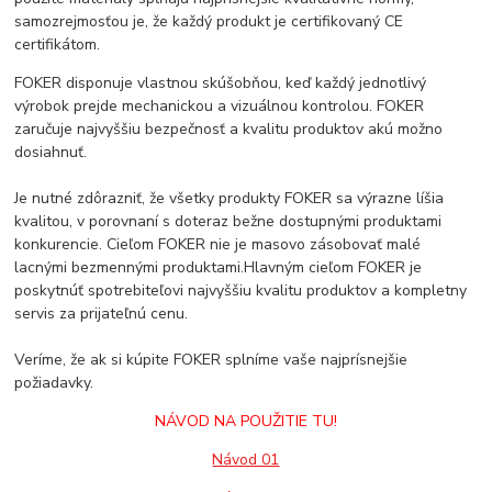
samozrejmosťou je, že každý produkt je certifikovaný CE
certifikátom.
FOKER disponuje vlastnou skúšobňou, keď každý jednotlivý
výrobok prejde mechanickou a vizuálnou kontrolou. FOKER
zaručuje najvyššiu bezpečnosť a kvalitu produktov akú možno
dosiahnuť.
Je nutné zdôrazniť, že všetky produkty FOKER sa výrazne líšia
kvalitou, v porovnaní s doteraz bežne dostupnými produktami
konkurencie. Cieľom FOKER nie je masovo zásobovať malé
lacnými bezmennými produktami.Hlavným cieľom FOKER je
poskytnúť spotrebiteľovi najvyššiu kvalitu produktov a kompletny
servis za prijateľnú cenu.
Veríme, že ak si kúpite FOKER splníme vaše najprísnejšie
požiadavky.
NÁVOD NA POUŽITIE TU!
Návod 01