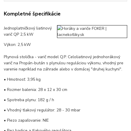
Kompletné špecifikácie
Jednoplatničkový liatinový
varič QP 2,5 kW
Výkon: 2,5 kW
Plynová stolička - varič model Q.P. Celoliatinový jednohorákový
varič na Propán-bután s plynulou reguláciou výkonu, vhodný pre
varenie napríklad na záhrade alebo v domácej "druhej kuchyni".
• Hmotnosť: 3,95 kg
• Rozmer balenia: 28 x 12 x 30 cm
• Spotreba plynu: 182 g / h
• Vhodný tlakový regulátor: 28 - 30 mbar
• Piezo zapaľovanie: NIE
• Bez hadice a tlakového regulátora