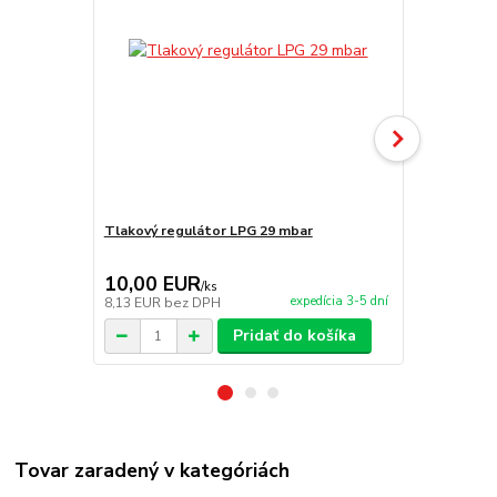
Tlakový regulátor LPG 29 mbar
Plynová had
10,00 EUR
3,20 EU
/
ks
expedícia 3-5 dní
8,13 EUR
bez DPH
2,60 EUR
be
Pridať do košíka
Tovar zaradený v kategóriách