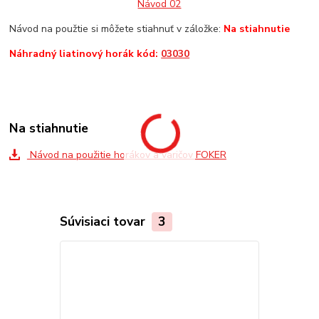
Návod 02
Návod na použtie si môžete stiahnuť v záložke:
Na stiahnutie
Náhradný liatinový horák kód:
03030
Na stiahnutie
Návod na použitie horákov a varičov FOKER
Súvisiaci tovar
3