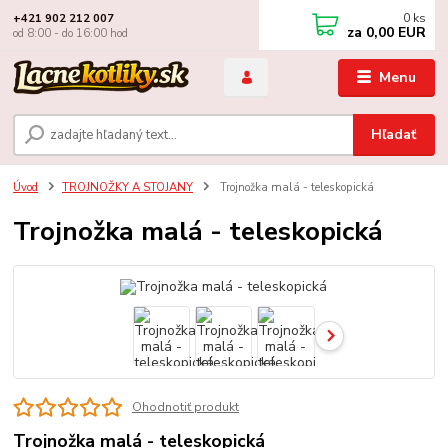
0
ks
+421 902 212 007
za
0,00 EUR
od 8:00 - do 16:00 hod
Menu
Hľadať
Úvod
TROJNOŽKY A STOJANY
Trojnožka malá - teleskopická
Trojnožka malá - teleskopická
Ohodnotiť produkt
Trojnožka malá - teleskopická