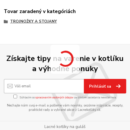
Tovar zaradený v kategóriách
TROJNOŽKY A STOJANY
Získajte tipy na varenie v kotlíku
a výhodné ponuky
Prihlásiť sa
Súhlasím so
spracovaním osobných údajov
za účelom zasielania newslettera.
Nechajte nám svoj e-mail a pošleme vám novinky, sezónne inšpirácie, recepty,
praktické rady a vybrané akcie z Lacnekotliky.sk.
Lacné kotlíky na guláš