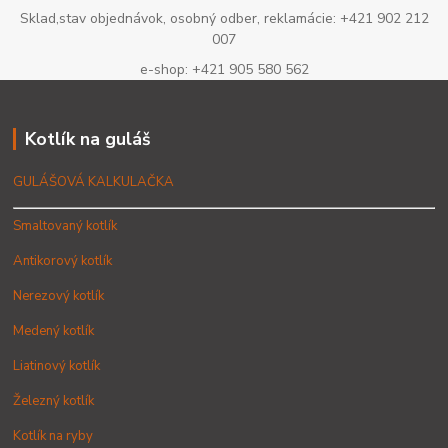
Sklad,stav objednávok, osobný odber, reklamácie: +421 902 212
007
e-shop: +421 905 580 562
Kotlík na guláš
GULÁŠOVÁ KALKULAČKA
Smaltovaný kotlík
Antikorový kotlík
Nerezový kotlík
Medený kotlík
Liatinový kotlík
Železný kotlík
Kotlík na ryby