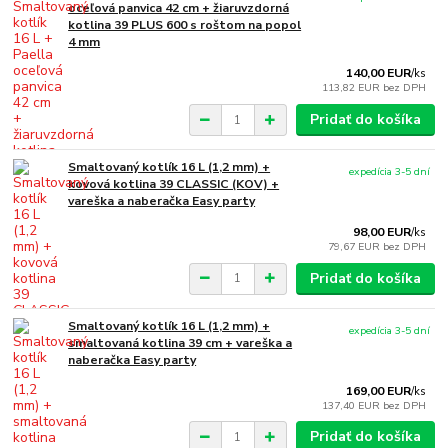
oceľová panvica 42 cm + žiaruvzdorná
kotlina 39 PLUS 600 s roštom na popol
4 mm
140,00 EUR
/
ks
113,82 EUR
bez DPH
Pridať do košíka
Smaltovaný kotlík 16 L (1,2 mm) +
expedícia 3-5 dní
kovová kotlina 39 CLASSIC (KOV) +
vareška a naberačka Easy party
98,00 EUR
/
ks
79,67 EUR
bez DPH
Pridať do košíka
Smaltovaný kotlík 16 L (1,2 mm) +
expedícia 3-5 dní
smaltovaná kotlina 39 cm + vareška a
naberačka Easy party
169,00 EUR
/
ks
137,40 EUR
bez DPH
Pridať do košíka