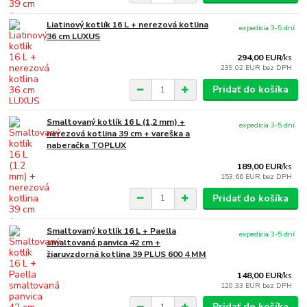
Liatinový kotlík 16 L + nerezová kotlina
expedícia 3-5 dní
36 cm LUXUS
294,00 EUR
/
ks
239,02 EUR
bez DPH
Pridať do košíka
Smaltovaný kotlík 16 L (1,2 mm) +
expedícia 3-5 dní
nerezová kotlina 39 cm + vareška a
naberačka TOPLUX
189,00 EUR
/
ks
153,66 EUR
bez DPH
Pridať do košíka
Smaltovaný kotlík 16 L + Paella
expedícia 3-5 dní
smaltovaná panvica 42 cm +
žiaruvzdorná kotlina 39 PLUS 600 4 MM
148,00 EUR
/
ks
120,33 EUR
bez DPH
Pridať do košíka