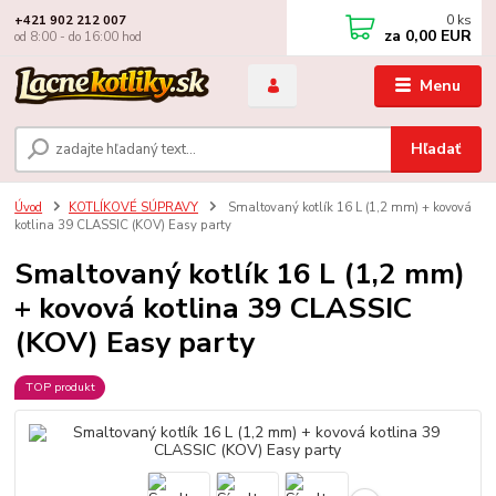
0
ks
+421 902 212 007
za
0,00 EUR
od 8:00 - do 16:00 hod
Menu
Hľadať
Úvod
KOTLÍKOVÉ SÚPRAVY
Smaltovaný kotlík 16 L (1,2 mm) + kovová
kotlina 39 CLASSIC (KOV) Easy party
Smaltovaný kotlík 16 L (1,2 mm)
+ kovová kotlina 39 CLASSIC
(KOV) Easy party
TOP produkt