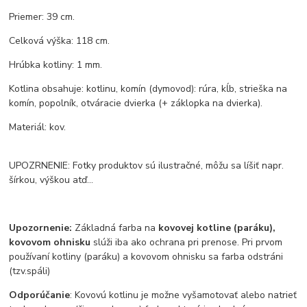
Priemer: 39 cm.
Celková výška: 118 cm.
Hrúbka kotliny: 1 mm.
Kotlina obsahuje: kotlinu, komín (dymovod): rúra, kĺb, strieška na
komín, popolník, otváracie dvierka (+ záklopka na dvierka).
Materiál: kov.
UPOZRNENIE: Fotky produktov sú ilustračné, môžu sa líšiť napr.
šírkou, výškou atď...
Upozornenie:
Základná farba na
kovovej kotline (paráku),
kovovom ohnisku
slúži iba ako ochrana pri prenose. Pri prvom
používaní kotliny (paráku) a kovovom ohnisku sa farba odstráni
(tzv.spáli)
Odporúčanie
: Kovovú kotlinu je možne vyšamotovať alebo natrieť