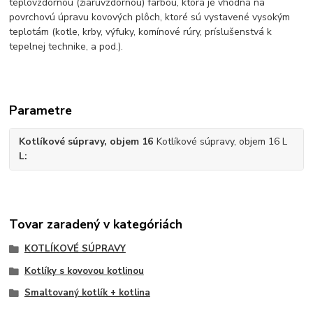
teplovzdornou (žiaruvzdornou) farbou, ktorá je vhodná na
povrchovú úpravu kovových plôch, ktoré sú vystavené vysokým
teplotám (kotle, krby, výfuky, komínové rúry, príslušenstvá k
tepelnej technike, a pod.).
Parametre
Kotlíkové súpravy, objem 16
Kotlíkové súpravy, objem 16 L
L
Tovar zaradený v kategóriách
KOTLÍKOVÉ SÚPRAVY
Kotlíky s kovovou kotlinou
Smaltovaný kotlík + kotlina