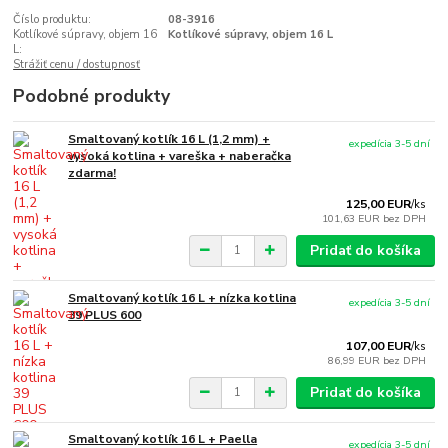
Číslo produktu:
08-3916
Kotlíkové súpravy, objem 16
Kotlíkové súpravy, objem 16 L
L:
Strážiť cenu / dostupnosť
Podobné produkty
Smaltovaný kotlík 16 L (1,2 mm) +
expedícia 3-5 dní
vysoká kotlina + vareška + naberačka
zdarma!
125,00 EUR
/
ks
101,63 EUR
bez DPH
Pridať do košíka
Smaltovaný kotlík 16 L + nízka kotlina
expedícia 3-5 dní
39 PLUS 600
107,00 EUR
/
ks
86,99 EUR
bez DPH
Pridať do košíka
Smaltovaný kotlík 16 L + Paella
expedícia 3-5 dní