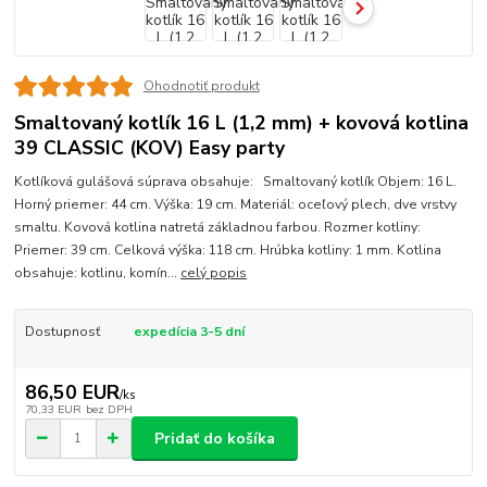
Ohodnotiť produkt
Smaltovaný kotlík 16 L (1,2 mm) + kovová kotlina
39 CLASSIC (KOV) Easy party
Kotlíková gulášová súprava obsahuje: Smaltovaný kotlík Objem: 16 L.
Horný priemer: 44 cm. Výška: 19 cm. Materiál: oceľový plech, dve vrstvy
smaltu. Kovová kotlina natretá základnou farbou. Rozmer kotliny:
Priemer: 39 cm. Celková výška: 118 cm. Hrúbka kotliny: 1 mm. Kotlina
obsahuje: kotlinu, komín...
celý popis
Dostupnosť
expedícia 3-5 dní
86,50 EUR
/
ks
70,33 EUR
bez DPH
Pridať do košíka