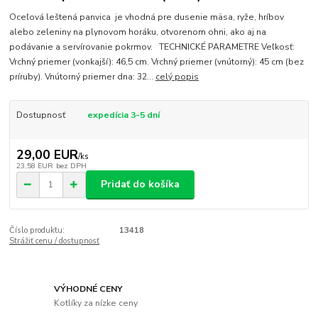
Oceľová leštená panvica je vhodná pre dusenie mäsa, ryže, hríbov
alebo zeleniny na plynovom horáku, otvorenom ohni, ako aj na
podávanie a servírovanie pokrmov. TECHNICKÉ PARAMETRE Veľkosť:
Vrchný priemer (vonkajší): 46,5 cm. Vrchný priemer (vnútorný): 45 cm (bez
príruby). Vnútorný priemer dna: 32...
celý popis
Dostupnosť
expedícia 3-5 dní
29,00 EUR
/
ks
23,58 EUR
bez DPH
Pridať do košíka
Číslo produktu:
13418
Strážiť cenu / dostupnosť
VÝHODNÉ CENY
Kotlíky za nízke ceny